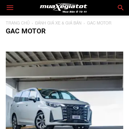
TRANG CHỦ
ĐÁNH GIÁ XE & GIÁ BÁN
GAC MOTOR
GAC MOTOR
Aston Martin
Audi
BAIC
Bentley
BMW
BYD
Cadillac
Dcar
Ferrari
Ford
GAC Motor
Genesis
GMC
GWM - Haval
Haima
Honda
Hyundai
Infiniti
Isuzu
Jaguar
Jeep
Kia
Koenigsegg
Lamborghini
Land Rover
Lexus
Lincoln
Lynk & Co
Maserati
Mazda
McLaren
Mercedes-Benz
MG
Mini Cooper
Mitsubishi
Nissan
Pagani
Peugeot
Porsche
RAM
Rolls Royce
Skoda
Subaru
Suzuki
Tesla
Toyota
Vinfast
Volkswagen
Volvo
Wuling
Xe Trung Quốc