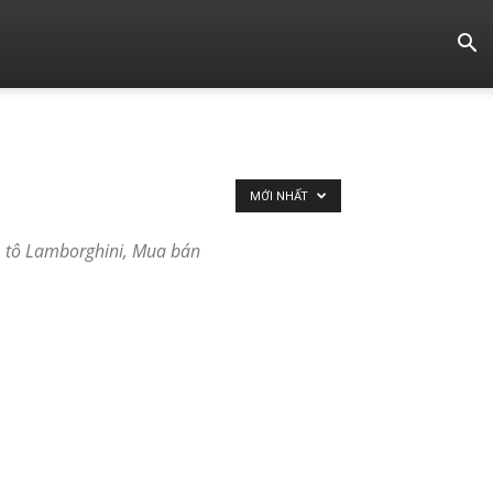
MỚI NHẤT
Ô tô Lamborghini, Mua bán