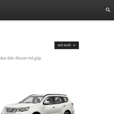
MỚI NHẤT
Mua bán Nissan trả góp.