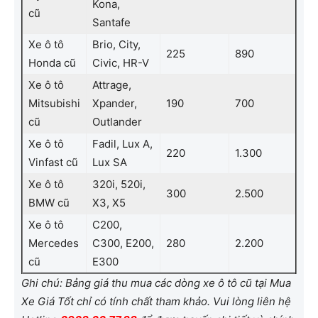
Kona,
cũ
Santafe
Xe ô tô
Brio, City,
225
890
Honda cũ
Civic, HR-V
Xe ô tô
Attrage,
Mitsubishi
Xpander,
190
700
cũ
Outlander
Xe ô tô
Fadil, Lux A,
220
1.300
Vinfast cũ
Lux SA
Xe ô tô
320i, 520i,
300
2.500
BMW cũ
X3, X5
Xe ô tô
C200,
Mercedes
C300, E200,
280
2.200
cũ
E300
Ghi chú: Bảng giá thu mua các dòng xe ô tô cũ tại Mua
Xe Giá Tốt chỉ có tính chất tham khảo. Vui lòng liên hệ