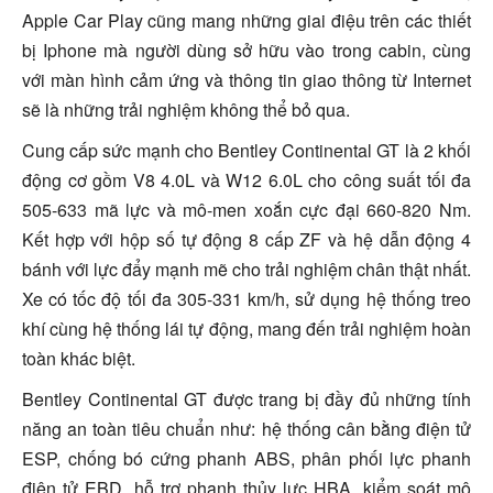
Apple Car Play cũng mang những giai điệu trên các thiết
bị Iphone mà người dùng sở hữu vào trong cabin, cùng
với màn hình cảm ứng và thông tin giao thông từ Internet
sẽ là những trải nghiệm không thể bỏ qua.
Cung cấp sức mạnh cho Bentley Continental GT là 2 khối
động cơ gồm V8 4.0L và W12 6.0L cho công suất tối đa
505-633 mã lực và mô-men xoắn cực đại 660-820 Nm.
Kết hợp với hộp số tự động 8 cấp ZF và hệ dẫn động 4
bánh với lực đẩy mạnh mẽ cho trải nghiệm chân thật nhất.
Xe có tốc độ tối đa 305-331 km/h, sử dụng hệ thống treo
khí cùng hệ thống lái tự động, mang đến trải nghiệm hoàn
toàn khác biệt.
Bentley Continental GT được trang bị đầy đủ những tính
năng an toàn tiêu chuẩn như: hệ thống cân bằng điện tử
ESP, chống bó cứng phanh ABS, phân phối lực phanh
điện tử EBD, hỗ trợ phanh thủy lực HBA, kiểm soát mô