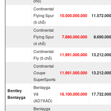
chỗ)
Continental
Flying Spur
10.500.000.000
11.572.00
(5 chỗ)
Continental
Flying Spur
7.880.000.000
8.690.00
(4 chỗ)
Continental
11.991.000.000
13.212.00
Fly (5 chỗ)
Continental
Coupe
11.991.000.000
13.212.00
SuperSports
Bentayga
Bentley
V8
16.100.000.000
17.732.00
Bentayga
(AD7XAD)
Bentayga