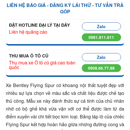
LIÊN HỆ BÁO GIÁ - ĐĂNG KÝ LÁI THỬ - TƯ VẤN TRẢ
GÓP
ĐẶT HOTLINE ĐẠI LÝ TẠI ĐÂY
Zalo
Liên hệ quảng cáo
0981.811.811
THU MUA Ô TÔ CŨ
Zalo
Thu mua xe Ô tô cũ giá cao toàn
quốc
0908.66.77.88
Xe Bentley Flying Spur có khoang nội thất tuyệt đẹp với
nhiều sự lựa chọn về màu sắc và chất liệu được chế tạo
thủ công. Mẫu xe này đánh thức sự cá tính của chủ nhân
nhờ có bộ ghế khá vừa vặn với cơ thể được làm từ da
điểm xuyến vài chi tiết bọc kim loại. Bảng táp lô của chiếc
Flying Spur kết hợp hoàn hảo giữa những đường cong và