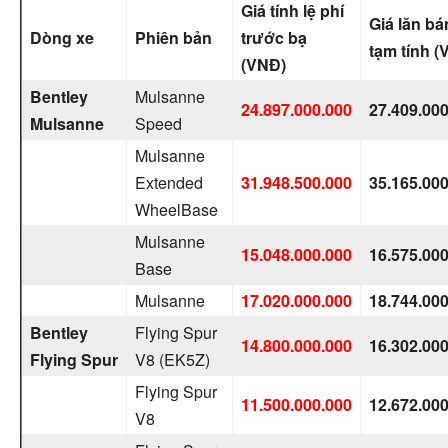
Giá tính lệ phí
Giá lăn b
Dòng xe
Phiên bản
trước bạ
tạm tính (
(VNĐ)
Bentley
Mulsanne
24.897.000.000
27.409.00
Mulsanne
Speed
Mulsanne
Extended
31.948.500.000
35.165.00
WheelBase
Mulsanne
15.048.000.000
16.575.00
Base
Mulsanne
17.020.000.000
18.744.00
Bentley
Flying Spur
14.800.000.000
16.302.00
Flying
Spur
V8 (EK5Z)
Flying Spur
11.500.000.000
12.672.00
V8