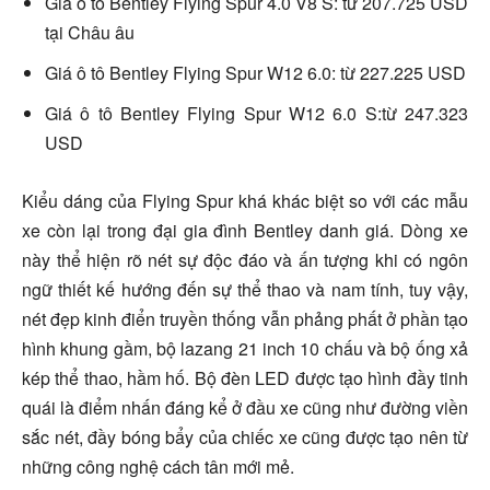
Giá ô tô Bentley Flying Spur 4.0 V8 S: từ 207.725 USD
tại Châu âu
Giá ô tô Bentley Flying Spur W12 6.0: từ 227.225 USD
Giá ô tô Bentley Flying Spur W12 6.0 S:từ 247.323
USD
Kiểu dáng của Flying Spur khá khác biệt so với các mẫu
xe còn lại trong đại gia đình Bentley danh giá. Dòng xe
này thể hiện rõ nét sự độc đáo và ấn tượng khi có ngôn
ngữ thiết kế hướng đến sự thể thao và nam tính, tuy vậy,
nét đẹp kinh điển truyền thống vẫn phảng phất ở phần tạo
hình khung gầm, bộ lazang 21 inch 10 chấu và bộ ống xả
kép thể thao, hầm hố. Bộ đèn LED được tạo hình đầy tinh
quái là điểm nhấn đáng kể ở đầu xe cũng như đường viền
sắc nét, đầy bóng bẩy của chiếc xe cũng được tạo nên từ
những công nghệ cách tân mới mẻ.