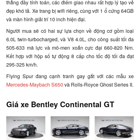
thẳng đầy tính toán, các điểm giao nhau rất hợp lý tạo vẻ
đẹp khó tả. Xe trang bị wifi riêng, cùng với 1 ổ cứng 64GB
và màn hình giải trí 10 inch hiện đại.
Người mua sẽ có hai sự lựa chọn về động cơ gồm loại
6.0L twin-turbocharged, và V8 4.0L, cho công suất tối đa
505-633 mã lực và mô-men xoắn cực đại 660-820 Nm.
Kết hợp với hộp số tự động 8 cấp cho tốc độ tối đa đạt
295-325 km/h.
Flying Spur
đang cạnh tranh gay gắt với các mẫu xe
Mercedes-Maybach S650
và Rolls-Royce Ghost Series II.
Giá xe Bentley Continental GT