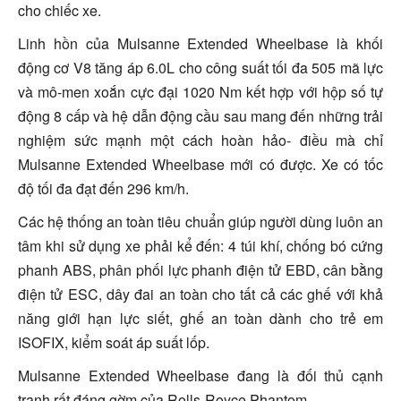
cho chiếc xe.
Linh hồn của Mulsanne Extended Wheelbase là khối
động cơ V8 tăng áp 6.0L cho công suất tối đa 505 mã lực
và mô-men xoắn cực đại 1020 Nm kết hợp với hộp số tự
động 8 cấp và hệ dẫn động cầu sau mang đến những trải
nghiệm sức mạnh một cách hoàn hảo- điều mà chỉ
Mulsanne Extended Wheelbase mới có được. Xe có tốc
độ tối đa đạt đến 296 km/h.
Các hệ thống an toàn tiêu chuẩn giúp người dùng luôn an
tâm khi sử dụng xe phải kể đến: 4 túi khí, chống bó cứng
phanh ABS, phân phối lực phanh điện tử EBD, cân bằng
điện tử ESC, dây đai an toàn cho tất cả các ghế với khả
năng giới hạn lực siết, ghế an toàn dành cho trẻ em
ISOFIX, kiểm soát áp suất lốp.
Mulsanne Extended Wheelbase đang là đối thủ cạnh
tranh rất đáng gờm của Rolls-Royce Phantom.