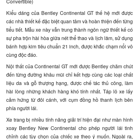
Convertible)
Kiểu dáng của Bentley Continental GT thế hệ mới được
các nhà thiết kế đặc biệt quan tâm và hoàn thiện đến từng
tiểu tiết. Mẫu xe này vẫn trung thành ngôn ngữ thiết kế có
sự pha trộn hài hòa giữa nét thể thao và lịch lãm, sử dụng
bánh hợp kim tiêu chuẩn 21 inch, được khắc chạm nổi vô
cùng độc đáo.
Nội thất của Continental GT mới được Bentley chăm chút
đến từng đường khâu mũi chỉ kết hợp cùng các loại chất
liệu da và gỗ thượng hạng, được chế tác thủ công, làm
hài lòng những khách hàng khó tính nhất. Táp lô xe lấy
cảm hứng từ đôi cánh, với cụm đồng hồ thanh lịch bên
phía người lái.
Xe trang bị nhiều tính năng giải trí hiện đại như màn hình
xoay Bentley New Continental cho phép người lái tinh
chỉnh các tùy chọn của chiếc xe theo ý muốn. Ngoài ra,