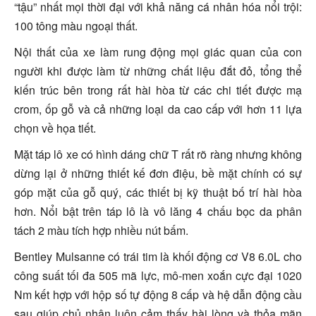
“tậu” nhất mọi thời đại với khả năng cá nhân hóa nổi trội:
100 tông màu ngoại thất.
Nội thất của xe làm rung động mọi giác quan của con
người khi được làm từ những chất liệu đắt đỏ, tổng thể
kiến trúc bên trong rất hài hòa từ các chi tiết được mạ
crom, ốp gỗ và cả những loại da cao cấp với hơn 11 lựa
chọn về họa tiết.
Mặt táp lô xe có hình dáng chữ T rất rõ ràng nhưng không
dừng lại ở những thiết kế đơn điệu, bề mặt chính có sự
góp mặt của gỗ quý, các thiết bị kỹ thuật bố trí hài hòa
hơn. Nổi bật trên táp lô là vô lăng 4 chấu bọc da phân
tách 2 màu tích hợp nhiều nút bấm.
Bentley
Mulsanne có trái tim là khối động cơ V8 6.0L cho
công suất tối đa 505 mã lực, mô-men xoắn cực đại 1020
Nm kết hợp với hộp số tự động 8 cấp và hệ dẫn động cầu
sau giúp chủ nhân luôn cảm thấy hài lòng và thỏa mãn