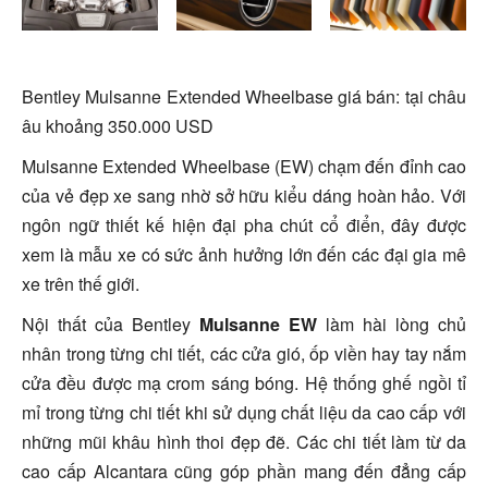
Bentley Mulsanne Extended Wheelbase giá bán: tại châu
âu khoảng 350.000 USD
Mulsanne Extended Wheelbase (EW) chạm đến đỉnh cao
của vẻ đẹp xe sang nhờ sở hữu kiểu dáng hoàn hảo. Với
ngôn ngữ thiết kế hiện đại pha chút cổ điển, đây được
xem là mẫu xe có sức ảnh hưởng lớn đến các đại gia mê
xe trên thế giới.
Nội thất của Bentley
Mulsanne EW
làm hài lòng chủ
nhân trong từng chi tiết, các cửa gió, ốp viền hay tay nắm
cửa đều được mạ crom sáng bóng. Hệ thống ghế ngồi tỉ
mỉ trong từng chi tiết khi sử dụng chất liệu da cao cấp với
những mũi khâu hình thoi đẹp đẽ. Các chi tiết làm từ da
cao cấp Alcantara cũng góp phần mang đến đẳng cấp