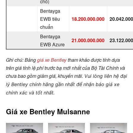
chỗ)
Bentayga
EWB tiêu
18.200.000.000
20.042.00
chuẩn
Bentayga
21.000.000.000
23.122.00
EWB Azure
Ghi chú: Bảng
giá xe Bentley
tham khảo được tính dựa
trên giá tính lệ phí trước bạ mới nhất của Bộ Tài Chính và
chưa bao gồm giảm giá, khuyến mãi.
Vui lòng liên hệ đại
lý Bentley chính hãng gần nhất để nhận báo giá xe
chính xác và tốt nhất.
Giá xe Bentley
Mulsanne