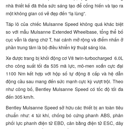
nhà thiết kế đã thỏa sức sáng tạo để cống hiến và tạo ra
một không gian có vẻ đẹp đến “lạ lùng”.
Táp lô của chiếc Mulsanne Speed không quá khác biệt
so với mẫu Mulsanne Extended Wheelbase, tổng thể bố
cục vẫn là dạng chữ T, hai cánh mở rộng và điểm nhấn ở
phần trung tâm là bộ điều khiển kỹ thuật sáng lóa.
Xe được trang bị khối động cơ V8 twin-turbocharged 6.0L
cho công suất tối đa 535 mã lực, mô-men xoắn cực đại
1100 Nm kết hợp với hộp số tự động 8 cấp và hệ dẫn
động cầu sau mang đến sức mạnh cực kỳ vượt trội. Theo
như công bố, Bentley Mulsanne Speed có tốc độ tối đa
đến 305 km/h.
Bentley Mulsanne Speed sở hữu các thiết bị an toàn tiêu
chuẩn như: 4 túi khí, chống bó cứng phanh ABS, phân
phối lực phanh điện tử EBD, cân bằng điện tử ESC, dây