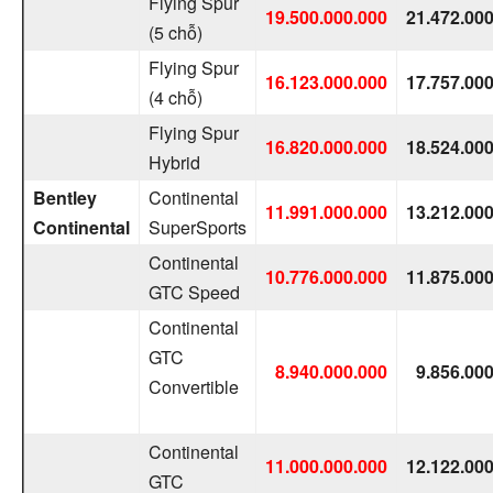
Flying Spur
19.500.000.000
21.472.00
(5 chỗ)
Flying Spur
16.123.000.000
17.757.00
(4 chỗ)
Flying Spur
16.820.000.000
18.524.00
Hybrid
Bentley
Continental
11.991.000.000
13.212.00
Continental
SuperSports
Continental
10.776.000.000
11.875.00
GTC Speed
Continental
GTC
8.940.000.000
9.856.00
Convertible
Continental
11.000.000.000
12.122.00
GTC