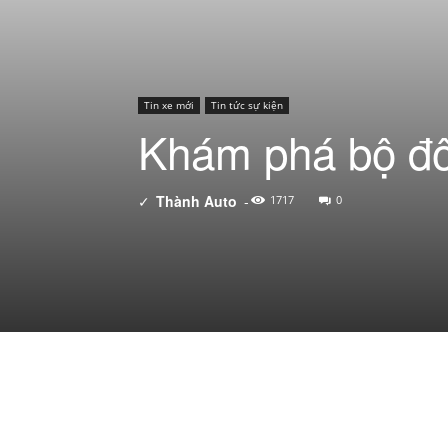
Tin xe mới
Tin tức sự kiện
Khám phá bộ đôi
✓
Thành Auto
-
1717
0