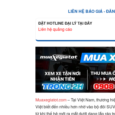
LIÊN HỆ BÁO GIÁ - ĐĂ
ĐẶT HOTLINE ĐẠI LÝ TẠI ĐÂY
Liên hệ quảng cáo
Muaxegiatot.com
– Tại Việt Nam, thương h
Việt biết đến nhiều hơn nhờ vào bộ đôi SU
từ khi thế hệ mới ra mắt dưới dạng lắp ráp 