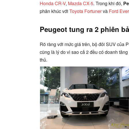
Honda CR-V
,
Mazda CX-5
. Trong khi đó,
Pe
phân khúc với
Toyota Fortuner
và
Ford Ever
Peugeot tung ra 2 phiên bả
Rõ ràng với mức giá trên, bộ đôi SUV của 
cũng là lý do vì sao cả 2 đều có doanh tăng 
thủ.