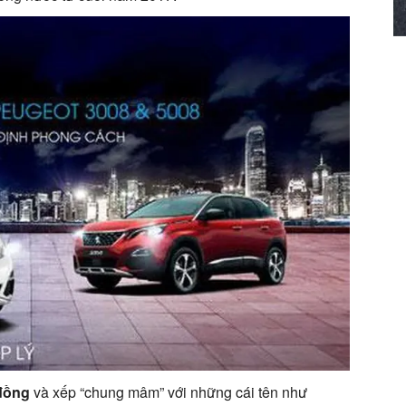
 đồng
và xếp “chung mâm” với những cái tên như