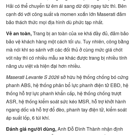
Hải có thể chuyển từ êm ái sang dữ dội ngay tức thì. Bên
cạnh đó với công suất và momen xoắn lớn Maserati đảm
bảo thách thức mọi địa hình dù phức tạp nhất.
Về an toàn,
Trang bị an toàn của xe khá đầy đủ, đảm bảo
bảo vệ khách hàng một cách tối ưu. Tuy nhiên, công bằng
mà nói khi so sánh với các đối thủ ở cùng mức giá chót
vót này thì có nhiều mẫu xe khác được trang bị nhiều tính
năng ưu việt và hiện đại hơn nhiều.
Maserati Levante S 2026
sở hữu hệ thống chống bó cứng
phanh ABS, hệ thống phân bổ lực phanh điện tử EBD, hệ
thống hỗ trợ lực phanh khẩn cấp, hệ thống chống trượt
ASR, hệ thống kiểm soát sức kéo MSR, hỗ trợ khởi hành
ngang dốc và hỗ trợ đổ đèo, phanh tay điện tử, kiểm soát
áp suất lốp, 6 túi khí.
Đánh giá người dùng,
Anh Đỗ Đình Thành nhận định