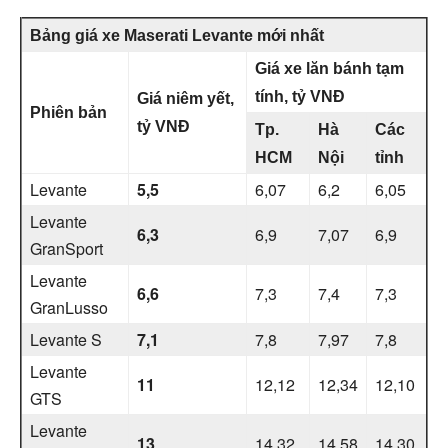
Bảng giá xe Maserati Levante mới nhất
Giá xe lăn bánh tạm
tính, tỷ VNĐ
Giá niêm yết,
Phiên bản
tỷ VNĐ
Tp.
Hà
Các
HCM
Nội
tỉnh
Levante
5,5
6,07
6,2
6,05
Levante
6,3
6,9
7,07
6,9
GranSport
Levante
6,6
7,3
7,4
7,3
GranLusso
Levante S
7,1
7,8
7,97
7,8
Levante
11
12,12
12,34
12,10
GTS
Levante
13
14,32
14,58
14,30