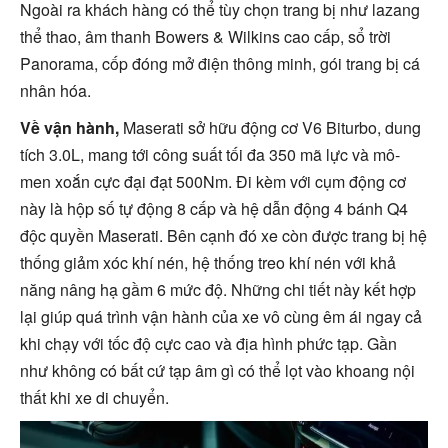
Ngoài ra khách hàng có thể tùy chọn trang bị như lazang
thể thao, âm thanh Bowers & Wilkins cao cấp, sổ trời
Panorama, cốp đóng mở điện thông minh, gói trang bị cá
nhân hóa.
Về vận hành,
Maserati sở hữu động cơ V6 Biturbo, dung
tích 3.0L, mang tới công suất tối đa 350 mã lực và mô-
men xoắn cực đại đạt 500Nm. Đi kèm với cụm động cơ
này là hộp số tự động 8 cấp và hệ dẫn động 4 bánh Q4
độc quyền Maserati. Bên cạnh đó xe còn được trang bị hệ
thống giảm xóc khí nén, hệ thống treo khí nén với khả
năng nâng hạ gầm 6 mức độ. Những chi tiết này kết hợp
lại giúp quá trình vận hành của xe vô cùng êm ái ngay cả
khi chạy với tốc độ cực cao và địa hình phức tạp. Gần
như không có bất cứ tạp âm gì có thể lọt vào khoang nội
thất khi xe di chuyển.