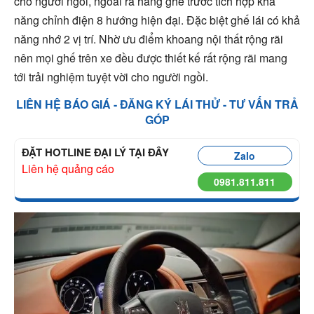
cho người ngồi, ngoài ra hàng ghế trước tích hợp khả
năng chỉnh điện 8 hướng hiện đại. Đặc biệt ghế lái có khả
năng nhớ 2 vị trí. Nhờ ưu điểm khoang nội thất rộng rãi
nên mọi ghế trên xe đều được thiết kế rất rộng rãi mang
tới trải nghiệm tuyệt vời cho người ngồi.
LIÊN HỆ BÁO GIÁ - ĐĂNG KÝ LÁI THỬ - TƯ VẤN TRẢ
GÓP
ĐẶT HOTLINE ĐẠI LÝ TẠI ĐÂY
Zalo
Liên hệ quảng cáo
0981.811.811