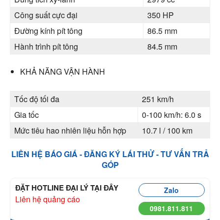
Công suất cực đại
350 HP
Đường kính pít tông
86.5 mm
Hành trình pít tông
84.5 mm
KHẢ NĂNG VẬN HÀNH
Tốc độ tối đa
251 km/h
Gia tốc
0-100 km/h: 6.0 s
Mức tiêu hao nhiên liệu hỗn hợp
10.7 l / 100 km
LIÊN HỆ BÁO GIÁ - ĐĂNG KÝ LÁI THỬ - TƯ VẤN TRẢ
GÓP
ĐẶT HOTLINE ĐẠI LÝ TẠI ĐÂY
Zalo
Liên hệ quảng cáo
0981.811.811