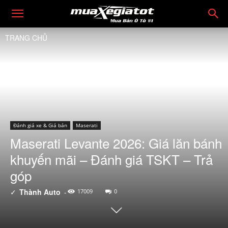
TRANG CHỦ
Đánh giá xe & Giá bán
Maserati
Maserati Levante 2026: Giá lăn bánh
khuyến mãi – Đánh giá TSKT – Trả
góp
✓
Thành Auto
-
17009
0