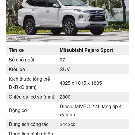
Tên xe
Mitsubishi Pajero Sport
Số chỗ ngồi
07
Kiểu xe
SUV
Kích thước tổng thể
4825 x 1815 x 1835
DxRxC (mm)
Chiều dài cơ sở (mm)
2800
Diesel MIVEC 2.4L tăng áp 4
Động cơ
xy lanh
Dung tích công tác
2442cc
Dung tích bình nhiên