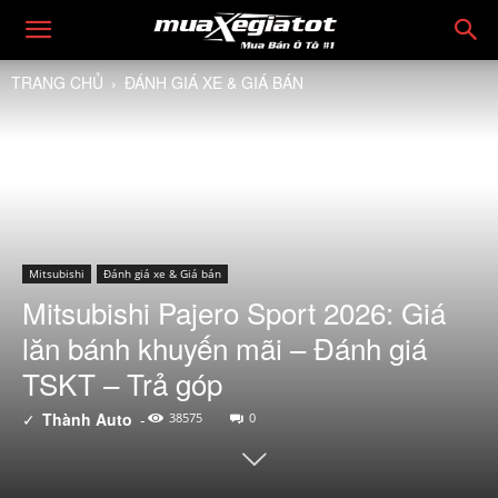
TRANG CHỦ
ĐÁNH GIÁ XE & GIÁ BÁN
Mitsubishi
Đánh giá xe & Giá bán
Mitsubishi Pajero Sport 2026: Giá
lăn bánh khuyến mãi – Đánh giá
TSKT – Trả góp
✓
Thành Auto
-
38575
0