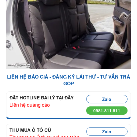
LIÊN HỆ BÁO GIÁ - ĐĂNG KÝ LÁI THỬ - TƯ VẤN TRẢ
GÓP
ĐẶT HOTLINE ĐẠI LÝ TẠI ĐÂY
Zalo
Liên hệ quảng cáo
0981.811.811
THU MUA Ô TÔ CŨ
Zalo