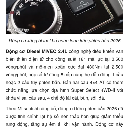
Động cơ xăng bị loại bỏ hoàn toàn trên phiên bản 2026
Động cơ Diesel MIVEC 2.4L
công nghệ điều khiển van
biến thiên điện tử cho công suất 181 mã lực tại 3.500
vòng/phút và mô-men xoắn cực đại 430Nm tại 2.500
vòng/phút, hộp số tự động 8 cấp cùng hệ dẫn động 1 cầu
hoặc 2 cầu tùy phiên bản.
Bản hai cầu 4×4 AT có thêm
chức năng lựa chọn địa hình Super Select 4WD-II với
khóa vi sai cầu sau, 4 chế độ lái cát, bùn, sỏi, đá.
Theo Mitsubishi công bố, động cơ trên phiên bản 2026 đã
được tinh chỉnh lại hệ số nén thấp hơn giúp giảm thiểu
rung động, tăng sự êm ái khi vận hành. Động cơ này