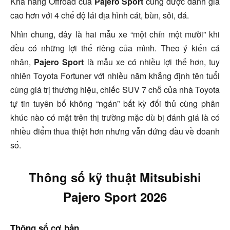
Khả năng Offroad của
Pajero Sport
cũng được đánh giá
cao hơn với 4 chế độ lái địa hình
cát, bùn, sỏi, đá.
Nhìn chung, đây là hai mẫu xe “một chín một mười” khi
đều có những lợi thế riêng của mình. Theo ý kiến cá
nhân,
Pajero Sport
là mẫu xe có nhiều lợi thế hơn, tuy
nhiên Toyota Fortuner với nhiều năm khẳng định tên tuổi
cùng giá trị thương hiệu, chiếc SUV 7 chỗ của nhà Toyota
tự tin tuyên bố không “ngán” bất kỳ đối thủ cùng phân
khúc nào có mặt trên thị trường mặc dù bị đánh giá là có
nhiều điểm thua thiệt hơn nhưng vẫn đứng đầu về doanh
số.
Thông số kỹ thuật Mitsubishi
Pajero Sport 2026
Thông số cơ bản