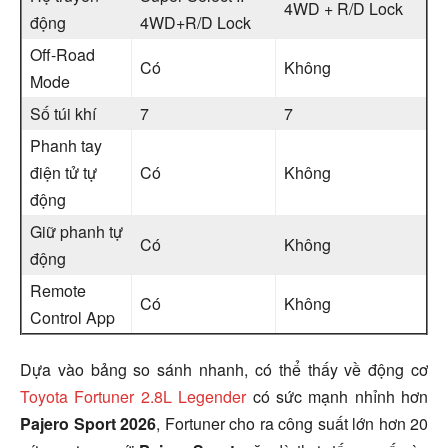
4WD + R/D Lock
động
4WD+R/D Lock
Off-Road
Có
Không
Mode
Số túi khí
7
7
Phanh tay
điện tử tự
Có
Không
động
Giữ phanh tự
Có
Không
động
Remote
Có
Không
Control App
Dựa vào bảng so sánh nhanh, có thể thấy về động cơ
Toyota Fortuner 2.8L Legender
có sức mạnh nhỉnh hơn
Pajero Sport 2026
, Fortuner cho ra công suất lớn hơn 20