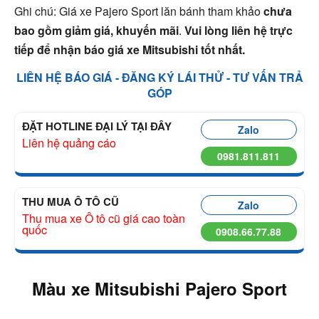
Ghi chú:
Giá xe Pajero Sport lăn bánh tham khảo
chưa
bao gồm giảm giá, khuyến mãi
.
Vui lòng liên hệ trực
tiếp để nhận báo giá xe Mitsubishi tốt nhất.
LIÊN HỆ BÁO GIÁ - ĐĂNG KÝ LÁI THỬ - TƯ VẤN TRẢ
GÓP
ĐẶT HOTLINE ĐẠI LÝ TẠI ĐÂY
Zalo
Liên hệ quảng cáo
0981.811.811
THU MUA Ô TÔ CŨ
Zalo
Thu mua xe Ô tô cũ giá cao toàn
quốc
0908.66.77.88
Màu xe Mitsubishi Pajero Sport