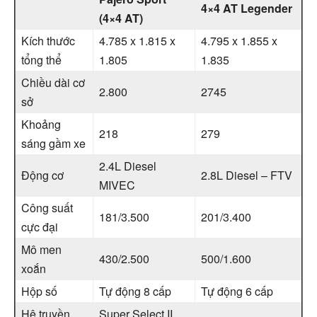
4×4 AT Legender
(4×4 AT)
Kích thước
4.785 x 1.815 x
4.795 x 1.855 x
tổng thể
1.805
1.835
Chiều dài cơ
2.800
2745
sở
Khoảng
218
279
sáng gầm xe
2.4L Diesel
Động cơ
2.8L Diesel – FTV
MIVEC
Công suất
181/3.500
201/3.400
cực đại
Mô men
430/2.500
500/1.600
xoắn
Hộp số
Tự động 8 cấp
Tự động 6 cấp
Hệ truyền
Super Select II