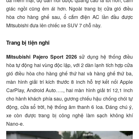
da mềm mại, độ đàn hồi được quảng cáo là tốt hơn, cảm
giác ngồi cũng êm ái hơn. Ngoài trang bị cửa gió điều
hòa cho hàng ghế sau, ổ cắm điện AC lần đầu được
Mitsubishi đưa lên chiếc xe SUV 7 chỗ này.
Trang bị tiện nghi
Mitsubishi Pajero Sport 2026
sử dụng hệ thống điều
hòa tự động hai vùng độc lập, với 2 dàn lạnh tích hợp cửa
gió điều hòa cho hàng ghế thứ hai và hàng ghế thứ ba,
màn hình giải trí kích thước 8 inch hỗ trợ kết nối Apple
CarPlay, Android Auto….., hai màn hình giải trí 12,1 inch
cho hành khách phía sau, gương chiếu hậu chống chói tự
động, cửa sổ trời, hệ thống âm thanh 6 loa. Đáng chú ý,
xe còn được trang bị công nghệ làm sạch không khí
Nano-e.