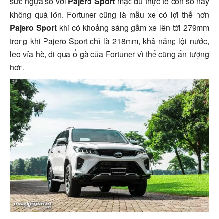
sức ngựa so với
Pajero Sport
mặc dù thực tế con số này
không quá lớn. Fortuner cũng là mẫu xe có lợi thế hơn
Pajero Sport
khi có khoảng sáng gầm xe lên tới 279mm
trong khi Pajero Sport chỉ là 218mm, khả năng lội nước,
leo vỉa hè, đi qua ổ gà của Fortuner vì thế cũng ấn tượng
hơn.