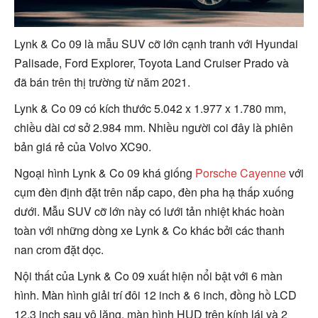
Lynk & Co 09 là mẫu SUV cỡ lớn cạnh tranh với Hyundai
Palisade, Ford Explorer, Toyota Land Cruiser Prado và
đã bán trên thị trường từ năm 2021.
Lynk & Co 09 có kích thước 5.042 x 1.977 x 1.780 mm,
chiều dài cơ sở 2.984 mm. Nhiều người coi đây là phiên
bản giá rẻ của Volvo XC90.
Ngoại hình Lynk & Co 09 khá giống
Porsche Cayenne
với
cụm đèn định đặt trên nắp capo, đèn pha hạ thấp xuống
dưới. Mẫu SUV cỡ lớn này có lưới tản nhiệt khác hoàn
toàn với những dòng xe Lynk & Co khác bởi các thanh
nan crom đặt dọc.
Nội thất của Lynk & Co 09 xuất hiện nổi bật với 6 màn
hình. Màn hình giải trí đôi 12 inch & 6 inch, đồng hồ LCD
12,3 inch sau vô lăng, màn hình HUD trên kính lái và 2