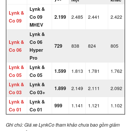
Lynk &
Lynk &
Co 09
2.199
2.485
2.441
2.422
Co 09
MHEV
Lynk &
Lynk &
Co 06
729
838
824
805
Co 06
Hyper
Pro
Lynk &
Lynk &
1.599
1.813
1.781
1.762
Co 05
Co 05
Lynk &
Lynk &
1.899
2.149
2.111
2.092
Co 03
Co 03+
Lynk &
Lynk &
999
1.141
1.121
1.102
Co 01
Co 01
Ghi chú: Giá xe LynkCo tham khảo chưa bao gồm giảm