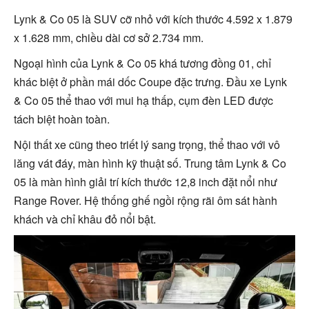
Lynk & Co 05 là SUV cỡ nhỏ với kích thước 4.592 x 1.879
x 1.628 mm, chiều dài cơ sở 2.734 mm.
Ngoại hình của Lynk & Co 05 khá tương đồng 01, chỉ
khác biệt ở phần mái dốc Coupe đặc trưng. Đầu xe Lynk
& Co 05 thể thao với mui hạ thấp, cụm đèn LED được
tách biệt hoàn toàn.
Nội thất xe cũng theo triết lý sang trọng, thể thao với vô
lăng vát đáy, màn hình kỹ thuật số. Trung tâm Lynk & Co
05 là màn hình giải trí kích thước 12,8 inch đặt nổi như
Range Rover. Hệ thống ghế ngồi rộng rãi ôm sát hành
khách và chỉ khâu đỏ nổi bật.