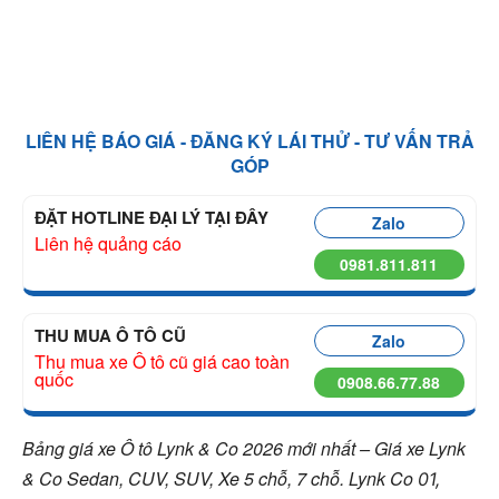
LIÊN HỆ BÁO GIÁ - ĐĂNG KÝ LÁI THỬ - TƯ VẤN TRẢ
GÓP
ĐẶT HOTLINE ĐẠI LÝ TẠI ĐÂY
Zalo
Liên hệ quảng cáo
0981.811.811
THU MUA Ô TÔ CŨ
Zalo
Thu mua xe Ô tô cũ giá cao toàn
quốc
0908.66.77.88
Bảng giá xe Ô tô Lynk & Co 2026 mới nhất – Giá xe Lynk
& Co Sedan, CUV, SUV, Xe 5 chỗ, 7 chỗ. Lynk Co
01,