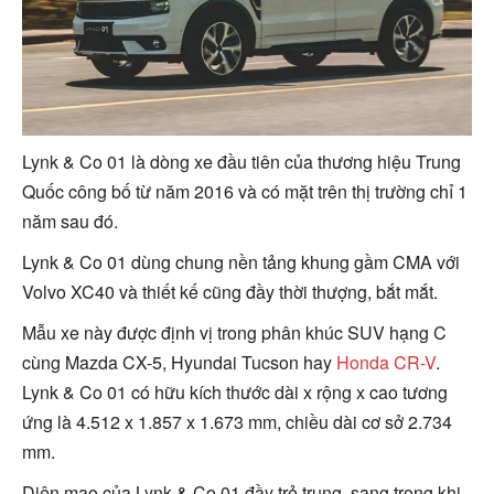
Lynk & Co 01 là dòng xe đầu tiên của thương hiệu Trung
Quốc công bố từ năm 2016 và có mặt trên thị trường chỉ 1
năm sau đó.
Lynk & Co 01 dùng chung nền tảng khung gầm CMA với
Volvo XC40 và thiết kế cũng đầy thời thượng, bắt mắt.
Mẫu xe này được định vị trong phân khúc SUV hạng C
cùng Mazda CX-5, Hyundai Tucson hay
Honda CR-V
.
Lynk & Co 01 có hữu kích thước dài x rộng x cao tương
ứng là 4.512 x 1.857 x 1.673 mm, chiều dài cơ sở 2.734
mm.
Diện mạo của Lynk & Co 01 đầy trẻ trung, sang trọng khi