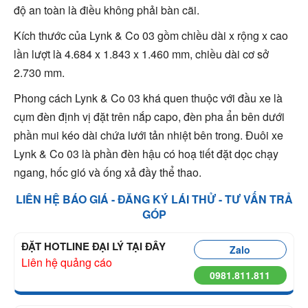
độ an toàn là điều không phải bàn cãi.
Kích thước của Lynk & Co 03 gồm chiều dài x rộng x cao
lần lượt là 4.684 x 1.843 x 1.460 mm, chiều dài cơ sở
2.730 mm.
Phong cách Lynk & Co 03 khá quen thuộc với đầu xe là
cụm đèn định vị đặt trên nắp capo, đèn pha ẩn bên dưới
phần mui kéo dài chứa lưới tản nhiệt bên trong. Đuôi xe
Lynk & Co 03 là phần đèn hậu có hoạ tiết đặt dọc chạy
ngang, hốc gió và ống xả đầy thể thao.
LIÊN HỆ BÁO GIÁ - ĐĂNG KÝ LÁI THỬ - TƯ VẤN TRẢ
GÓP
ĐẶT HOTLINE ĐẠI LÝ TẠI ĐÂY
Zalo
Liên hệ quảng cáo
0981.811.811