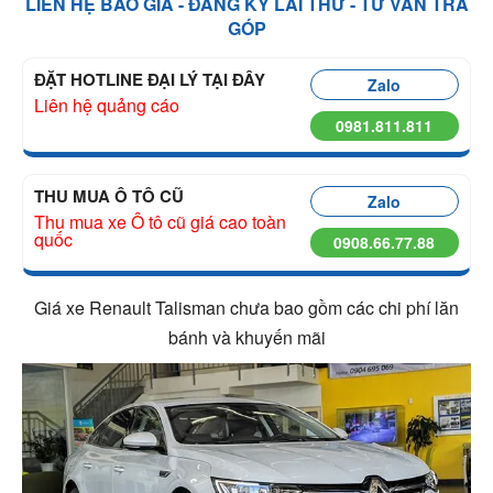
LIÊN HỆ BÁO GIÁ - ĐĂNG KÝ LÁI THỬ - TƯ VẤN TRẢ
GÓP
ĐẶT HOTLINE ĐẠI LÝ TẠI ĐÂY
Zalo
Liên hệ quảng cáo
0981.811.811
THU MUA Ô TÔ CŨ
Zalo
Thu mua xe Ô tô cũ giá cao toàn
quốc
0908.66.77.88
Giá xe Renault Talisman chưa bao gồm các chi phí lăn
bánh và khuyến mãi