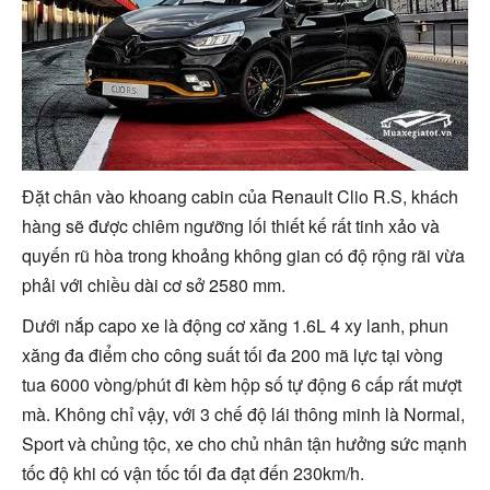
Đặt chân vào khoang cabin của Renault Clio R.S, khách
hàng sẽ được chiêm ngưỡng lối thiết kế rất tinh xảo và
quyến rũ hòa trong khoảng không gian có độ rộng rãi vừa
phải với chiều dài cơ sở 2580 mm.
Dưới nắp capo xe là động cơ xăng 1.6L 4 xy lanh, phun
xăng đa điểm cho công suất tối đa 200 mã lực tại vòng
tua 6000 vòng/phút đi kèm hộp số tự động 6 cấp rất mượt
mà. Không chỉ vậy, với 3 chế độ lái thông minh là Normal,
Sport và chủng tộc, xe cho chủ nhân tận hưởng sức mạnh
tốc độ khi có vận tốc tối đa đạt đến 230km/h.