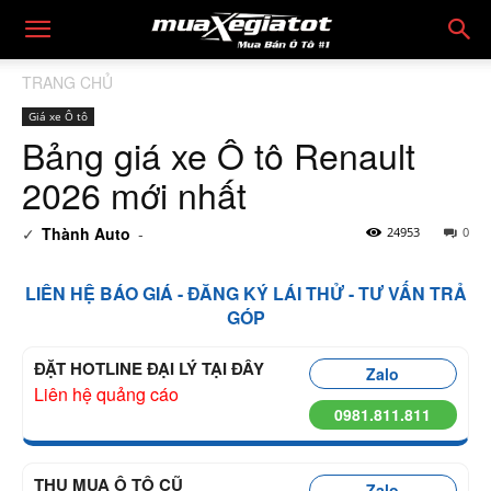
TRANG CHỦ
Giá xe Ô tô
Bảng giá xe Ô tô Renault
2026 mới nhất
✓
Thành Auto
-
24953
0
LIÊN HỆ BÁO GIÁ - ĐĂNG KÝ LÁI THỬ - TƯ VẤN TRẢ
GÓP
ĐẶT HOTLINE ĐẠI LÝ TẠI ĐÂY
Zalo
Liên hệ quảng cáo
0981.811.811
THU MUA Ô TÔ CŨ
Zalo