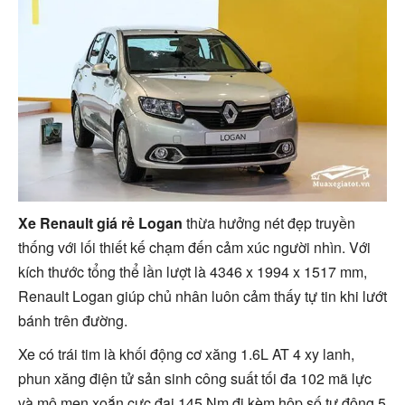
Xe Renault giá rẻ Logan
thừa hưởng nét đẹp truyền
thống với lối thiết kế chạm đến cảm xúc người nhìn. Với
kích thước tổng thể lần lượt là 4346 x 1994 x 1517 mm,
Renault Logan giúp chủ nhân luôn cảm thấy tự tin khi lướt
bánh trên đường.
Xe có trái tim là khối động cơ xăng 1.6L AT 4 xy lanh,
phun xăng điện tử sản sinh công suất tối đa 102 mã lực
và mô men xoắn cực đại 145 Nm đi kèm hộp số tự động 5