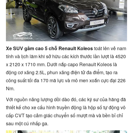
Xe SUV gầm cao 5 chỗ Renault Koleos
toát lên vẻ nam
tính và lịch lãm khi sở hữu các kích thước lần lượt là 4520
x 2120 x
1710 mm. Dưới nắp capo Renault Koleos là
động cơ xăng 2.5L, phun xăng điện tử đa điểm, tạo ra
công suất tối đa 170 mã lực và mô men xoắn cực đại 226
Nm.
Với nguồn năng lượng dồi dào đó, các kỹ sư của hãng đã
thiết kế cho xe cấu hình truyền động là hộp số tự động vô
cấp CVT tạo cảm giác chuyển số mượt mà và bền bỉ chỉ
sau một cú nhấp ga.