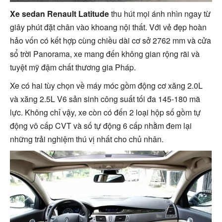
Xe sedan Renault Latitude
thu hút mọi ánh nhìn ngay từ
giây phút đặt chân vào khoang nội thất. Với vẻ đẹp hoàn
hảo vốn có kết hợp cùng chiều dài cơ sở 2762 mm và cửa
sổ trời Panorama, xe mang đến không gian rộng rãi và
tuyệt mỹ đậm chất thương gia Pháp.
Xe có hai tùy chọn về máy móc gồm động cơ xăng 2.0L
và xăng 2.5L V6 sản sinh công suất tối đa 145-180 mã
lực. Không chỉ vậy, xe còn có đến 2 loại hộp số gồm tự
động vô cấp CVT và số tự động 6 cấp nhằm đem lại
những trải nghiệm thú vị nhất cho chủ nhân.