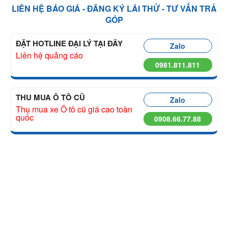
LIÊN HỆ BÁO GIÁ - ĐĂNG KÝ LÁI THỬ - TƯ VẤN TRẢ
GÓP
ĐẶT HOTLINE ĐẠI LÝ TẠI ĐÂY
Zalo
Liên hệ quảng cáo
0981.811.811
THU MUA Ô TÔ CŨ
Zalo
Thu mua xe Ô tô cũ giá cao toàn
quốc
0908.66.77.88