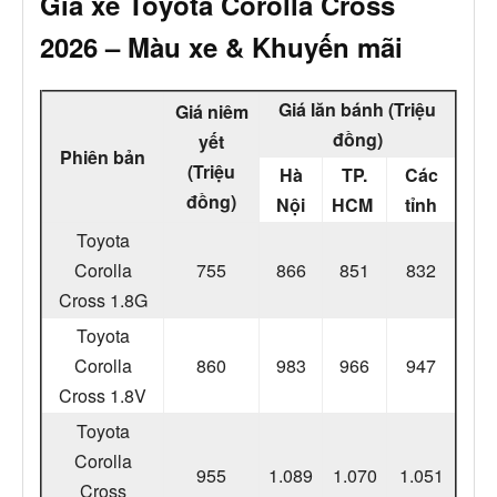
Giá xe Toyota Corolla Cross
2026 – Màu xe & Khuyến mãi
Giá lăn bánh (Triệu
Giá niêm
đồng)
yết
Phiên bản
(Triệu
Hà
TP.
Các
đồng)
Nội
HCM
tỉnh
Toyota
Corolla
755
866
851
832
Cross 1.8G
Toyota
Corolla
860
983
966
947
Cross 1.8V
Toyota
Corolla
955
1.089
1.070
1.051
Cross