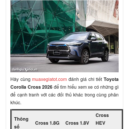
Hãy cùng
muaxegiatot.com
đánh giá chi tiết
Toyota
Corolla Cross 2026
để tìm hiểu xem xe có những gì
để cạnh tranh với các đối thủ khác trong cùng phân
khúc.
Cross
Thông
Cross 1.8G
Cross 1.8V
HEV
số