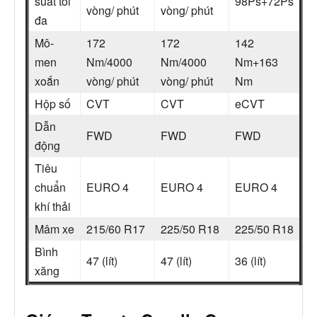
suất tối
98Ps+72Ps
vòng/ phút
vòng/ phút
đa
Mô-
172
172
142
men
Nm/4000
Nm/4000
Nm+163
xoắn
vòng/ phút
vòng/ phút
Nm
Hộp số
CVT
CVT
eCVT
Dẫn
FWD
FWD
FWD
động
Tiêu
chuẩn
EURO 4
EURO 4
EURO 4
khí thải
Mâm xe
215/60 R17
225/50 R18
225/50 R18
Bình
47 (lít)
47 (lít)
36 (lít)
xăng