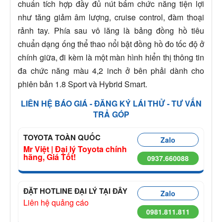
chuẩn tích hợp đầy đủ nút bấm chức năng tiện lợi
như tăng giảm âm lượng, cruise control, đàm thoại
rảnh tay. Phía sau vô lăng là bảng đồng hồ tiêu
chuẩn dạng ống thể thao nổi bật đồng hồ đo tốc độ ở
chính giữa, đi kèm là một màn hình hiển thị thông tin
đa chức năng màu 4,2 inch ở bên phải dành cho
phiên bản 1.8 Sport và Hybrid Smart.
LIÊN HỆ BÁO GIÁ - ĐĂNG KÝ LÁI THỬ - TƯ VẤN
TRẢ GÓP
TOYOTA TOÀN QUỐC
Zalo
Mr Việt | Đại lý Toyota chính
hãng, Giá Tốt!
0937.660088
ĐẶT HOTLINE ĐẠI LÝ TẠI ĐÂY
Zalo
Liên hệ quảng cáo
0981.811.811