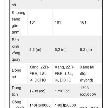
sở
Khoảng
sáng
161
161
161
gầm
(mm)
Bán
kính
5,2 (m)
5,2 (m)
5,2 (m)
vòng
quay
Xăng, 2ZR-
Xăng, 2ZR-
Xăng lai
Động
FBE, 1.8L,
FBE, 1.8L,
điện
cơ
i4, DOHC
i4, DOHC
(hybrid)
Dung
1798
1798 (cc)
1798 (cc)
tích
(cc)/600V
Công
140Hp/6000
140Hp/6000