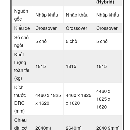
(Hybrid)
Nguồn
Nhập khẩu
Nhập khẩu
Nhập khẩu
gốc
Kiểu xe
Crossover
Crossover
Crossover
Số chỗ
5 chỗ
5 chỗ
5 chỗ
ngồi
Khối
lượng
1815
1815
1815
toàn tải
(kg)
Kích
4460 x
thước
4460 x 1825
4460 x 1825
1825 x
DRC
x 1620
x 1620
1620
(mm)
Chiều
dài cơ
2640m)
2640m)
2640 9mm)