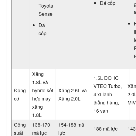
Đá cốp
Toyota
Sense
Đá
cốp
Xăng
1.5L DOHC
1.8L và
VTEC Turbo,
Xăn
Động
hybrid kết
Xăng 2.5L và
4 xi-lanh
2.0
cơ
hợp máy
Xăng 2.0L
thẳng hàng,
MI
xăng
16 van
1.8L
Công
138-170
154-188 mã
188 mã lực
143
suất
mã lực
lực