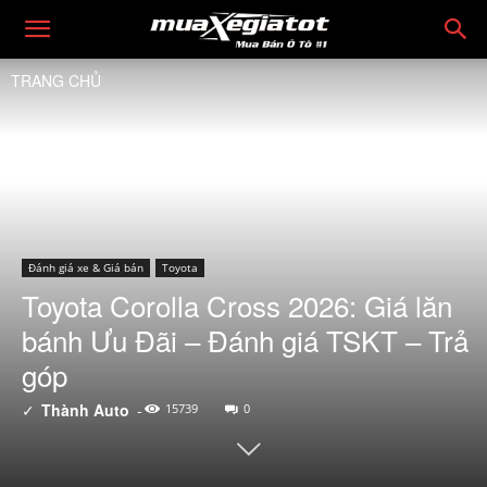
TRANG CHỦ
Đánh giá xe & Giá bán
Toyota
Toyota Corolla Cross 2026: Giá lăn
bánh Ưu Đãi – Đánh giá TSKT – Trả
góp
✓
Thành Auto
-
15739
0