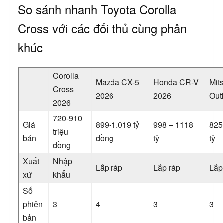
So sánh nhanh Toyota Corolla
Cross với các đối thủ cùng phân
khúc
Corolla
Mazda CX-5
Honda CR-V
Mit
Cross
2026
2026
Out
2026
720-910
Giá
899-1.019 tỷ
998 – 1118
825
triệu
bán
đồng
tỷ
tỷ
đồng
Xuất
Nhập
Lắp ráp
Lắp ráp
Lắp
xứ
khẩu
Số
phiên
3
4
3
3
bản