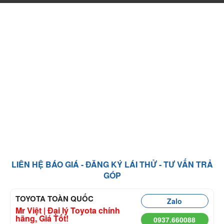
LIÊN HỆ BÁO GIÁ - ĐĂNG KÝ LÁI THỬ - TƯ VẤN TRẢ
GÓP
TOYOTA TOÀN QUỐC
Zalo
Mr Việt | Đại lý Toyota chính
hãng, Giá Tốt!
0937.660088