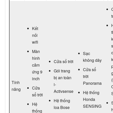
t
Kết
nối
wifi
Màn
Sạc
hình
không dây
Cửa sổ trời
cảm
Cửa sổ
Gói trang
ứng 9
trời
bị an toàn
inch
Tính
Panorama
i-
Cửa
năng
Activsense
Hệ thống
sổ trời
Honda
Hệ thống
Hệ
SENSING
loa Bose
thống