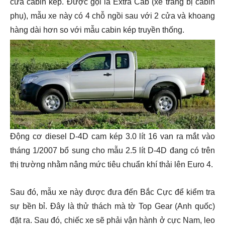
cửa cabin kép. Được gọi là Extra Cab (xe trang bị cabin
phụ), mẫu xe này có 4 chỗ ngồi sau với 2 cửa và khoang
hàng dài hơn so với mẫu cabin kép truyền thống.
Động cơ diesel D-4D cam kép 3.0 lít 16 van ra mắt vào
tháng 1/2007 bổ sung cho mẫu 2.5 lít D-4D đang có trên
thị trường nhằm nâng mức tiêu chuẩn khí thải lên Euro 4.
Sau đó, mẫu xe này được đưa đến Bắc Cực để kiểm tra
sự bền bỉ. Đây là thử thách mà tờ Top Gear (Anh quốc)
đặt ra. Sau đó, chiếc xe sẽ phải vận hành ở cực Nam, leo