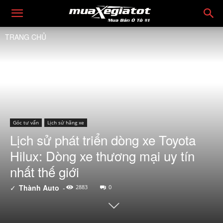
TRANG CHỦ
Góc tư vấn
Lịch sử hãng xe
Lịch sử phát triển dòng xe Toyota
Hilux: Dòng xe thương mại uy tín
nhất thế giới
✓
Thành Auto
-
2883
0