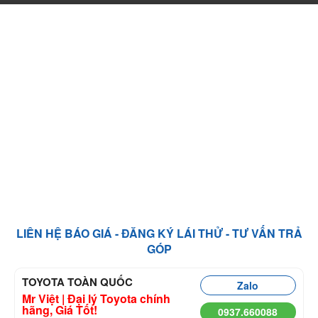
LIÊN HỆ BÁO GIÁ - ĐĂNG KÝ LÁI THỬ - TƯ VẤN TRẢ
GÓP
TOYOTA TOÀN QUỐC
Zalo
Mr Việt | Đại lý Toyota chính
hãng, Giá Tốt!
0937.660088