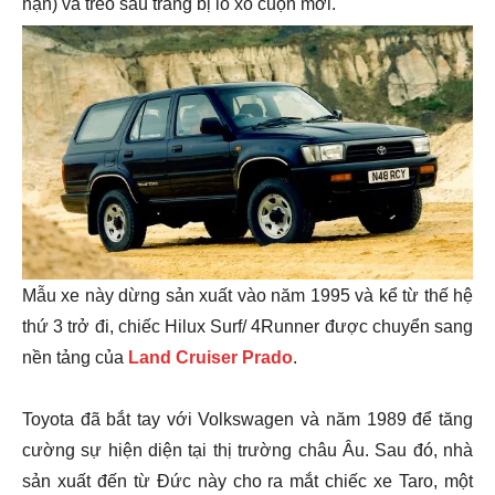
hạn) và treo sau trang bị lò xo cuộn mới.
Mẫu xe này dừng sản xuất vào năm 1995 và kể từ thế hệ
thứ 3 trở đi, chiếc Hilux Surf/ 4Runner được chuyển sang
nền tảng của
Land Cruiser Prado
.
Toyota đã bắt tay với Volkswagen và năm 1989 để tăng
cường sự hiện diện tại thị trường châu Âu. Sau đó, nhà
sản xuất đến từ Đức này cho ra mắt chiếc xe Taro, một