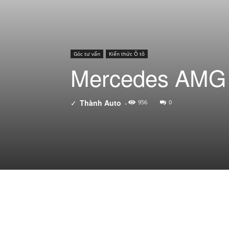
Góc tư vấn
Kiến thức Ô tô
Mercedes AMG l
✓
Thành Auto
-
956
0