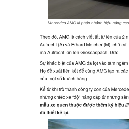
Mercedes AMG là phân nhánh hiệu năng cao
Theo đó, AMG là cách viết tắt từ tên của 2
Aufrecht (A) và Erhard Melcher (M), chữ cá
mà Aufrecht lớn lên Grossaspach, Đức.
Sự khác biệt của AMG đã lọt vào tầm ngắm
Họ đề xuất liên kết để cùng AMG tạo ra cá
của một số khách hàng.
Kể từ khi trở thành công ty con của Merced
những chiếc xe “độ” nâng cấp từ những sả
mẫu xe quen thuộc được thêm ký hiệu //
đã thiết kế lại.