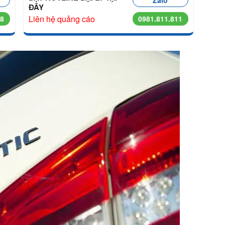
Zalo
ĐÂY
Liên hệ quảng cáo
68
0981.811.811