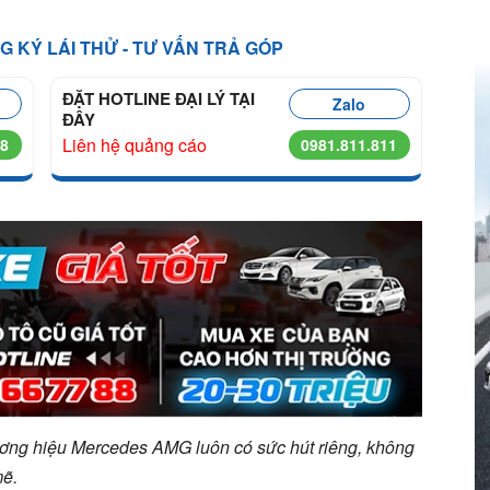
NG KÝ LÁI THỬ - TƯ VẤN TRẢ GÓP
ĐẶT HOTLINE ĐẠI LÝ TẠI
Zalo
ĐÂY
Liên hệ quảng cáo
68
0981.811.811
ơng hiệu Mercedes AMG luôn có sức hút riêng, không
mẽ.