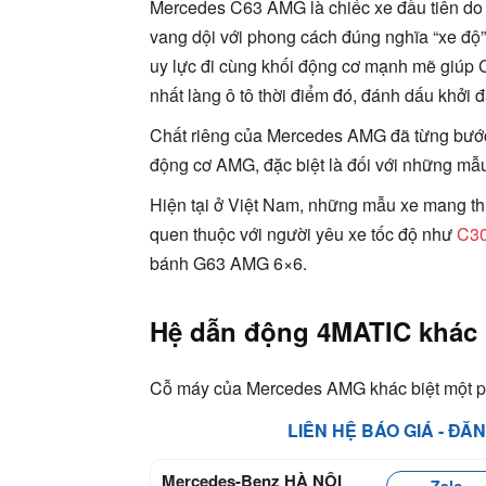
Mercedes C63 AMG là chiếc xe đầu tiên d
vang dội với phong cách đúng nghĩa “xe độ
uy lực đi cùng khối động cơ mạnh mẽ giúp C
nhất làng ô tô thời điểm đó, đánh dấu kh
Chất riêng của Mercedes AMG đã từng bước
động cơ AMG, đặc biệt là đối với những mẫ
Hiện tại ở Việt Nam, những mẫu xe mang t
quen thuộc với người yêu xe tốc độ như
C3
bánh G63 AMG 6×6.
Hệ dẫn động 4MATIC khác b
Cỗ máy của Mercedes AMG khác biệt một p
LIÊN HỆ BÁO GIÁ - ĐĂ
Mercedes-Benz HÀ NỘI