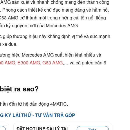
o AMG sản xuất và nhanh chóng mang đến thành công
”. Phong cách thiết kế chủ đạo mang dáng vẻ hầm hố,
63 AMG trở thành một trong những cái tên nổi tiếng
ởi đầu kỷ nguyên mới của Mercedes AMG.
 giúp thương hiệu này khẳng định vị thế và sức mạnh
u xe đua.
hương hiệu Mercedes AMG xuất hiện khá nhiều và
00 AMG
,
E300 AMG
,
G63 AMG
,… và cả phiên bản 6
iệt ra sao?
hần đến từ hệ dẫn động 4MATIC.
NG KÝ LÁI THỬ - TƯ VẤN TRẢ GÓP
ĐẶT HOTLINE ĐẠI LÝ TẠI