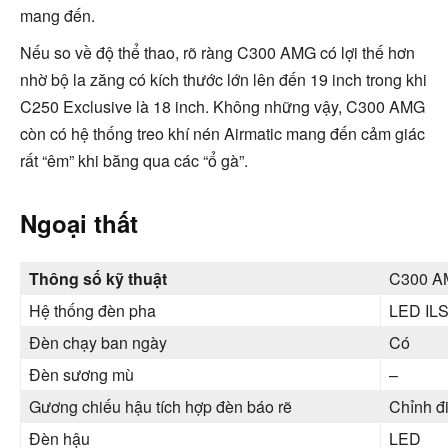
mang đến.
Nếu so về độ thể thao, rõ ràng C300 AMG có lợi thế hơn
nhờ bộ la zăng có kích thước lớn lên đến 19 inch trong khi
C250 Exclusive là 18 inch. Không những vậy, C300 AMG
còn có hệ thống treo khí nén Airmatic mang đến cảm giác
rất “êm” khi băng qua các “ổ gà”.
Ngoại thất
Thông số kỹ thuật
C300 
Hệ thống đèn pha
LED IL
Đèn chạy ban ngày
Có
Đèn sương mù
–
Gương chiếu hậu tích hợp đèn báo rẽ
Chỉnh đ
Đèn hậu
LED