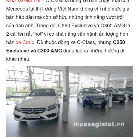
Mua Xe Giá Tốt
– C-Class là dòng xe bán chạy nhất của
Mercedes tại thị trường Việt Nam không chỉ nhờ mức giá
bán hấp dẫn mà còn sở hữu những tính năng vượt trội
của đàn anh. Trong đó, C250 Exclusive và C300 AMG là
2 cái tên rất “hot” vì có khả năng vận hành ấn tượng hơn
hẳn
xe C200
. Dù thuộc dòng xe C-Class, nhưng
C250
Exclusive và C300 AMG
đang tạo ra những hướng đi
khác nhau.