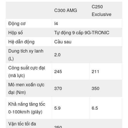
C250
C300 AMG
Exclusive
Động cơ
I4
Hộp số
Tự động 9 cấp 9G-TRONIC
Hệ dẫn động
Cầu sau
Dung tích xy lanh
2.0
(L)
Công suất cực đại
245
211
(mã lực)
Mô men xoắn cực
370
350
đại (Nm)
Khả năng tăng tốc
5.9
6.5
0-100km/h (giây)
Vận tốc tối đa
250