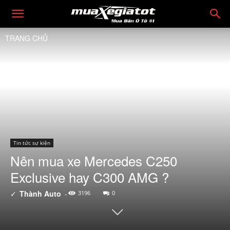
TRANG CHỦ
Tin tức sự kiện
Nên mua xe Mercedes C250
Exclusive hay C300 AMG ?
✓
Thành Auto
-
3196
0