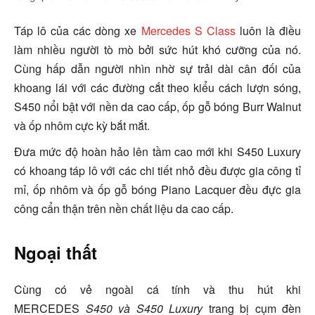
Táp lô của các dòng xe
Mercedes S Class
luôn là điều
làm nhiều người tò mò bởi sức hút khó cưỡng của nó.
Cùng hấp dẫn người nhìn nhờ sự trải dài cân đối của
khoang lái với các đường cắt theo kiểu cách lượn sóng,
S450 nổi bật với nền da cao cấp, ốp gỗ bóng Burr Walnut
và ốp nhôm
cực kỳ bắt mắt.
Đưa mức độ hoàn hảo lên tầm cao mới khi S450 Luxury
có khoang táp lô
với các
chi tiết nhỏ đều được gia công tỉ
mỉ, ốp nhôm và ốp gỗ bóng Piano Lacquer đều đực gia
công cẩn thận trên nền chất liệu da cao cấp.
Ngoại thất
Cùng có vẻ ngoài cá tính và thu hút khi
MERCEDES
S450 và S450 Luxury
trang bị cụm đèn