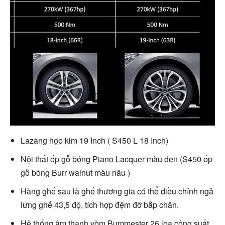
Lazang hợp kim 19 Inch ( S450 L 18 Inch)
Nội thất ốp gỗ bóng Piano Lacquer màu đen (S450 ốp
gỗ bóng Burr walnut màu nâu )
Hàng ghế sau là ghế thương gia có thể điều chỉnh ngả
lưng ghế 43,5 độ, tích hợp đệm đỡ bắp chân.
Hệ thống âm thanh vòm Bummester 26 loa công suất