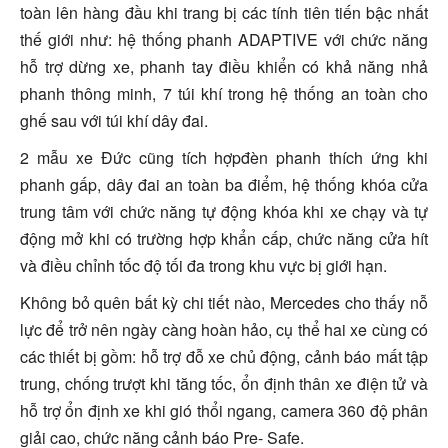
toàn lên hàng đầu khi trang bị các tính tiên tiến bậc nhất
thế giới như: hệ thống phanh ADAPTIVE với chức năng
hỗ trợ dừng xe, phanh tay điều khiển có khả năng nhả
phanh thông minh, 7 túi khí trong hệ thống an toàn cho
ghế sau với túi khí dây đai.
2 mẫu xe Đức cũng tích hợpđèn phanh thích ứng khi
phanh gấp, dây đai an toàn ba điểm, hệ thống khóa cửa
trung tâm với chức năng tự động khóa khi xe chạy và tự
động mở khi có trường hợp khẩn cấp, chức năng cửa hít
và điều chỉnh tốc độ tối đa trong khu vực bị giới hạn.
Không bỏ quên bất kỳ chi tiết nào, Mercedes cho thấy nỗ
lực để trở nên ngày càng hoàn hảo, cụ thể hai xe cùng có
các thiết bị gồm: hỗ trợ đỗ xe chủ động, cảnh báo mất tập
trung, chống trượt khi tăng tốc, ổn định thân xe điện tử và
hỗ trợ ổn định xe khi gió thổi ngang, camera 360 độ phân
giải cao, chức năng cảnh báo Pre- Safe.