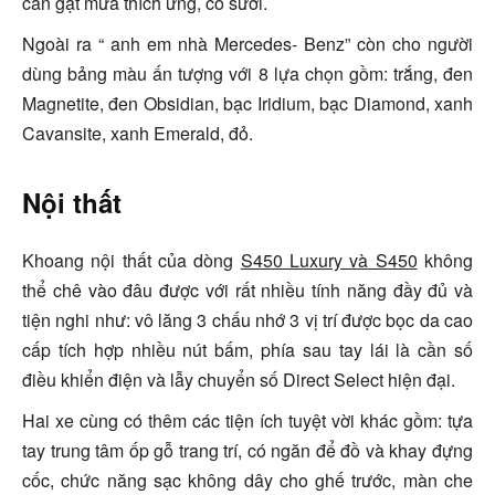
cần gạt mưa thích ứng, có sưởi.
Ngoài ra “ anh em nhà Mercedes- Benz” còn cho người
dùng bảng màu ấn tượng với 8 lựa chọn gồm: trắng, đen
Magnetite, đen Obsidian, bạc Iridium, bạc Diamond, xanh
Cavansite, xanh Emerald, đỏ.
Nội thất
Khoang nội thất của dòng
S450 Luxury và S450
không
thể chê vào đâu được với rất nhiều tính năng đầy đủ và
tiện nghi như: vô lăng 3 chấu nhớ 3 vị trí được bọc da cao
cấp tích hợp nhiều nút bấm, phía sau tay lái là cần số
điều khiển điện và lẫy chuyển số Direct Select hiện đại.
Hai xe cùng có thêm các tiện ích tuyệt vời khác gồm: tựa
tay trung tâm ốp gỗ trang trí, có ngăn để đồ và khay đựng
cốc, chức năng sạc không dây cho ghế trước, màn che