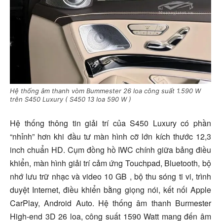
Hệ thống âm thanh vòm Bummester 26 loa công suất 1.590 W
trên S450 Luxury ( S450 13 loa 590 W )
Hệ thống thông tin giải trí của S450 Luxury có phần
“nhỉnh” hơn khi đầu tư màn hình cỡ lớn kích thước 12,3
inch chuẩn HD. Cụm đồng hồ IWC chính giữa bảng điều
khiển, màn hình giải trí cảm ứng Touchpad, Bluetooth, bộ
nhớ lưu trữ nhạc và video 10 GB , bộ thu sóng ti vi, trình
duyệt Internet, điều khiển bằng giọng nói, kết nối Apple
CarPlay, Android Auto. Hệ thống âm thanh Burmester
High-end 3D 26 loa, công suất 1590 Watt mang đến âm