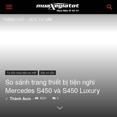
TRANG CHỦ
GÓC TƯ VẤN
Tư vấn mua bán xe mới
Góc tư vấn
So sánh trang thiết bị tiện nghi
Mercedes S450 và S450 Luxury
✓
Thành Auto
-
8829
0