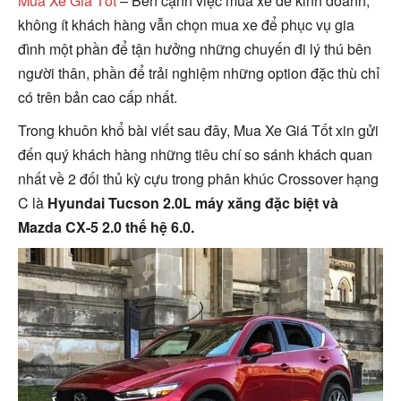
Mua Xe Giá Tốt
–
Bên cạnh việc mua xe để kinh doanh,
không ít khách hàng vẫn chọn mua xe để phục vụ gia
đình một phần để tận hưởng những chuyến đi lý thú bên
người thân, phần để trải nghiệm những option đặc thù chỉ
có trên bản cao cấp nhất.
Trong khuôn khổ bài viết sau đây, Mua Xe Giá Tốt xin gửi
đến quý khách hàng những tiêu chí so sánh khách quan
nhất về 2 đối thủ kỳ cựu trong phân khúc Crossover hạng
C là
Hyundai Tucson 2.0L máy xăng đặc biệt và
Mazda CX-5 2.0 thế hệ 6.0.