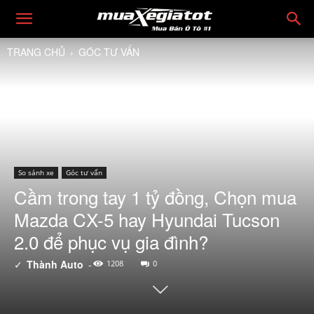
TRANG CHỦ
GÓC TƯ VẤN
So sánh xe
Góc tư vấn
Cầm trong tay 1 tỷ đồng, Chọn mua
Mazda CX-5 hay Hyundai Tucson
2.0 để phục vụ gia đình?
✓
Thành Auto
-
1208
0