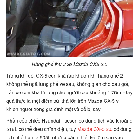
Hàng ghế thứ 2 xe Mazda CX5 2.0
Trong khi đó, CX-5 còn khá rập khuôn khi hàng ghế 2
không thể ngả lưng ghế về sau, không gian cho đầu gối,
trần xe còn khá tù túng cho người cao khoảng 1,75m. Đây
quả thực là một điểm trừ khá lớn trên Mazda CX-5 vì
khiến người trong gia đình mệt và dễ bị say.
Phần cốp chiếc Hyundai Tucson có dung tích vào khoảng
518L có thể điều chỉnh điện, tuy
Mazda CX-5 2.0
có dung
tích nhỏ hơn là 505L nhưng cách thiết kế lõm sâu vào