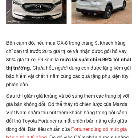
Bên cạnh đó, nếu mua CX-8 trong tháng 9, khách hàng
chỉ cần trả trước 20% giá trị xe và nhận được gói hỗ vay
80% giá trị xe. Đi kèm là
mức lãi suất chỉ 6,99% tốt nhất
thị trường
. Chưa hết, người dùng còn được tặng kèm gói
bảo hiểm vật chất 1 năm cùng các quà tặng phụ kiện tùy
phiên bản.
Sau khi giảm giá khủng và bổ sung thêm các trang bị với
giá bán không đổi. Có thể thấy rõ chiến lược của Mazda
Việt Nam nhằm thu hút thêm khách hàng trong bối cảnh
đối thủ Toyota Fortuner ra mắt phiên bản nâng cấp giữa
dòng đời. Bản tiêu chuẩn của
Fortuner cũng có mức giá
bán dưới 1 tỷ đồng
. Do đó việc CX-8 nhận được sự nâng