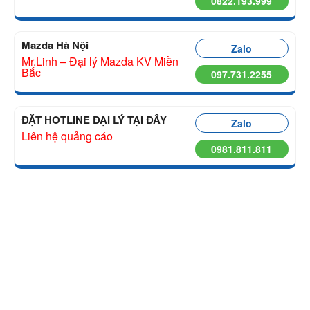
0822.193.999
Mazda Hà Nội
Zalo
Mr.Linh – Đại lý Mazda KV Miền
Bắc
097.731.2255
ĐẶT HOTLINE ĐẠI LÝ TẠI ĐÂY
Zalo
Liên hệ quảng cáo
0981.811.811