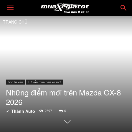
TRANG CHỦ
Góc tư vấn
Tư vấn mua bán xe mới
Những điểm mới trên Mazda CX-8
2026
✓
Thành Auto
-
2597
0