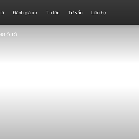
tô
Đánh giá xe
Tin tức
Tư vấn
Liên hệ
NG Ô TÔ