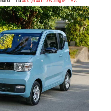
nhất chính là
xe điện cỡ nhỏ Wuling Mini EV
.