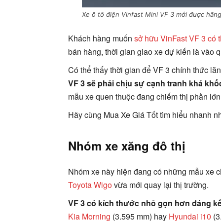
Xe ô tô điện Vinfast Mini VF 3 mới được hãng 
Khách hàng muốn
sở hữu VinFast VF 3 có t
bán hàng, thời gian giao xe dự kiến là vào q
Có thể thấy thời gian để VF 3 chính thức l
VF 3 sẽ phải chịu sự cạnh tranh khá khốc
mẫu xe quen thuộc đang chiếm thị phần lớn
Hãy cùng Mua Xe Giá Tốt tìm hiểu nhanh nh
Nhóm xe xăng đô thị
Nhóm xe này hiện đang có những mẫu xe ch
Toyota Wigo
vừa mới quay lại thị trường.
VF 3 có kích thước nhỏ gọn hơn đáng k
Kia Morning
(3.595 mm) hay
Hyundai i10
(3