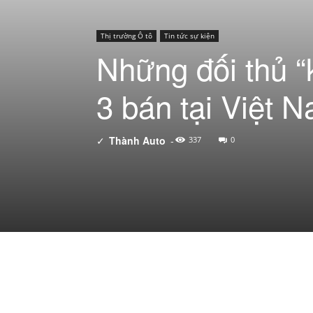
Thị trường Ô tô
Tin tức sự kiện
Những đối thủ “
3 bán tại Việt 
✓
Thành Auto
-
337
0