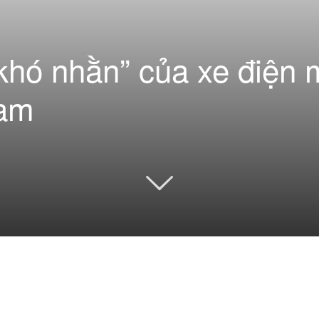
khó nhằn” của xe điện 
Nam