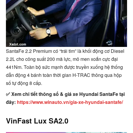
SantaFe 2.2 Premium có “trái tim” là khối động cơ Diesel
2.2L cho công suất 200 mã lực, mô men xoắn cực đại
441Nm. Toàn bộ sức mạnh được truyền xuống hệ thống
dẫn động 4 bánh toàn thời gian H-TRAC thông qua hộp
số tự động 8 cấp.
✅ Xem chi tiết thông số & giá xe Hyundai SantaFe tại
đây:
https://www.winauto.vn/gia-xe-hyundai-santafe/
VinFast Lux SA2.0