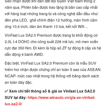
Seo nhận được khi dẫn dắt đội tuyển Việt Nam trong 2
năm qua. Phiên bản được trao tặng là bản cao cấp nhất
với hàng loạt những trang bị và công nghệ dẫn đầu như:
đèn pha LED, ghế chỉnh điện 12 hướng, màn hình cảm
ứng 10,4 inch, dàn âm thanh 13 loa, kết nối Wifi…
VinFast Lux SA2.0 Premium được trang bị khối động cơ
2.0L I-4 DOHC cho công suất 228 mã lực, mô men xoắn
cực đại 350 Nm. Đi kèm là hộp số ZF tự động 8 cấp và hệ
dẫn động 4 bánh AWD.
Đặc biệt, VinFast Lux SA2.0 Premium còn là mẫu SUV
hiếm hoi nhận được chứng chỉ an toàn 5 sao của ASEAN
NCAP- mức cao nhất trong hệ thống với bảng danh sách
an toàn dày đặc.
✅ Xem chi tiết thông số & giá xe Vinfast Lux SA2.0
SUV tại đây:
https://www.winauto.vn/gia-xe-vinfast-
lux-sa2-0/