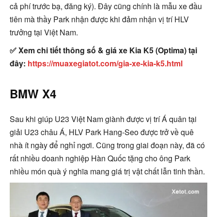
cả phí trước bạ, đăng ký). Đây cũng chính là mẫu xe đầu
tiên mà thầy Park nhận được khi đảm nhận vị trí HLV
trưởng tại Việt Nam.
✅ Xem chi tiết thông số & giá xe Kia K5 (Optima) tại
đây:
https://muaxegiatot.com/gia-xe-kia-k5.html
BMW X4
Sau khi giúp U23 Việt Nam giành được vị trí Á quân tại
giải U23 châu Á, HLV Park Hang-Seo được trở về quê
nhà ít ngày để nghỉ ngơi. Cũng trong giai đoạn này, đã có
rất nhiều doanh nghiệp Hàn Quốc tặng cho ông Park
nhiều món quà ý nghĩa mang giá trị vật chất lẫn tinh thần.