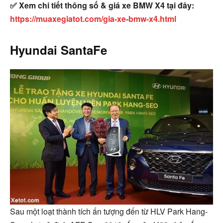
✅ Xem chi tiết thông số & giá xe BMW X4 tại đây:
https://muaxegiatot.com/gia-xe-bmw-x4.html
Hyundai SantaFe
Sau một loạt thành tích ấn tượng đến từ HLV Park Hang-