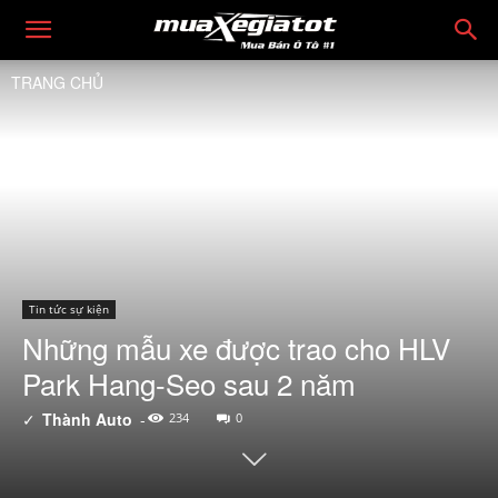
TRANG CHỦ
Tin tức sự kiện
Những mẫu xe được trao cho HLV
Park Hang-Seo sau 2 năm
✓
Thành Auto
-
234
0