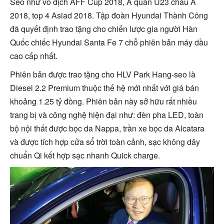
Seo như vô địch AFF Cup 2018, Á quân U23 châu Á
2018, top 4 Asiad 2018. Tập đoàn Hyundai Thành Công
đã quyết định trao tặng cho chiến lược gia người Hàn
Quốc chiếc Hyundai Santa Fe 7 chỗ phiên bản máy dầu
cao cấp nhất.
Phiên bản được trao tặng cho HLV Park Hang-seo là
Diesel 2.2 Premium thuộc thế hệ mới nhất với giá bán
khoảng 1.25 tỷ đồng. Phiên bản này sở hữu rất nhiều
trang bị và công nghệ hiện đại như: đèn pha LED, toàn
bộ nội thất được bọc da Nappa, trần xe bọc da Alcatara
và được tích hợp cửa sổ trời toàn cảnh, sạc không dây
chuẩn Qi kết hợp sạc nhanh Quick charge.