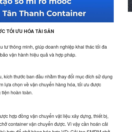
ỢC TỐI ƯU HÓA TÀI SẢN
u tư thông minh, giúp doanh nghiệp khai thác tối đa
 bảo vận hành hiệu quả và hợp pháp.
ấu, kích thước ban đầu nhằm thay đổi mục đích sử dụng
m lựa chọn về vận chuyển hàng hóa, tối ưu được
tiện hoàn toàn.
ược hợp đồng vận chuyển vật liệu xây dựng, thiết bị,
 container vận chuyển được. Vì vậy cần hoán cải
 phù hợp để chở hàng hóa hơn VD: Cải tạo SMRM chở