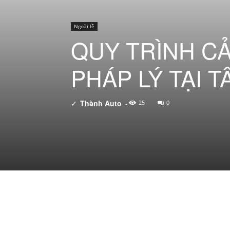
Ngoài lề
QUY TRÌNH CẢ
PHÁP LÝ TẠI 
✓
Thành Auto
-
25
0