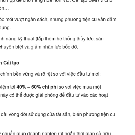
bồn…
oóc mới vượt ngân sách, nhưng phương tiện cũ vẫn đảm
dụng.
h năng kỹ thuật (lắp thêm hệ thống thủy lực, sàn
huyên biệt và giảm nhân lực bốc dỡ.
n Cải tạo
 chính bền vững và rõ rệt so với việc đầu tư mới:
kiệm tới
40% – 60% chi phí
so với việc mua một
này có thể được giải phóng để đầu tư vào các hoạt
dài vòng đời sử dụng của tài sản, biến phương tiện cũ
 chuẩn giúp doanh nghiệp rút ngắn thời gian sở hữu