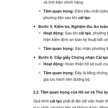
và linh kiện chính hãng.
Tầm quan trọng:
Đảm bảo chất lượng 
phương tiện sau khi
cải tạo
.
Bước 5: Kiểm tra, Nghiệm thu An toàn
Hoạt động:
Sau khi
cải tạo
, phương t
hiện kiểm định an toàn kỹ thuật bởi c
Tầm quan trọng:
Xác nhận phương tiệ
Bước 6: Cấp giấy Chứng nhận Cải tạo
Hoạt động:
Hoàn thiện hồ sơ cuối c
Tầm quan trọng:
Đây là bằng chứng 
gia lưu hành trên đường bộ.
2.2. Tầm quan trọng của Hồ sơ và Thủ tụ
Quá trình
cải tạo
phải đi đôi với việc hoàn 
quy cách, phương tiện sẽ không được đăng 