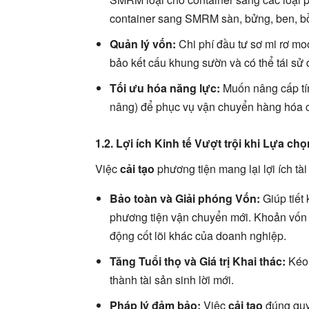
container sang SMRM sàn, bửng, ben, 
Quản lý vốn:
Chi phí đầu tư sơ mi rơ m
bảo kết cấu khung sườn và có thể tái sử 
Tối ưu hóa năng lực:
Muốn nâng cấp tín
nâng) để phục vụ vận chuyển hàng hóa c
1.2. Lợi ích Kinh tế Vượt trội khi Lựa chọ
Việc
cải tạo
phương tiện mang lại lợi ích tài
Bảo toàn và Giải phóng Vốn:
Giúp tiết 
phương tiện vận chuyển mới. Khoản vốn 
động cốt lõi khác của doanh nghiệp.
Tăng Tuổi thọ và Giá trị Khai thác:
Kéo 
thành tài sản sinh lời mới.
Pháp lý đảm bảo:
Việc
cải tạo
đúng quy