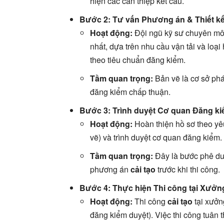
hiện các can thiệp kết cấu.
Bước 2: Tư vấn Phương án & Thiết k
Hoạt động:
Đội ngũ kỹ sư chuyên mô
nhất, dựa trên nhu cầu vận tải và loại 
theo tiêu chuẩn đăng kiểm.
Tầm quan trọng:
Bản vẽ là cơ sở phá
đăng kiểm chấp thuận.
Bước 3: Trình duyệt Cơ quan Đăng k
Hoạt động:
Hoàn thiện hồ sơ theo yê
vẽ) và trình duyệt cơ quan đăng kiểm.
Tầm quan trọng:
Đây là bước phê duy
phương án
cải tạo
trước khi thi công.
Bước 4: Thực hiện Thi công tại Xưởn
Hoạt động:
Thi công
cải tạo
tại xưởn
đăng kiểm duyệt). Việc thi công tuân t