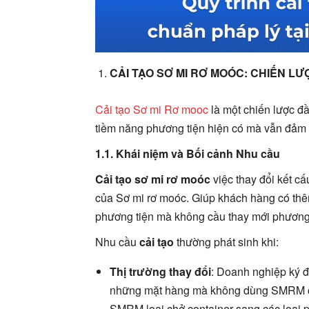
CẢI TẠO SƠ MI RƠ MOÓC: CHIẾN LƯ
Cải tạo Sơ mi Rơ mooc
là một chiến lược đầ
tiềm năng phương tiện hiện có mà vẫn đảm
1.1. Khái niệm và Bối cảnh Nhu cầu
Cải tạo sơ mi rơ moóc
việc thay đổi kết c
của Sơ mi rơ moóc. Giúp khách hàng có thê
phương tiện mà không cầu thay mới phương 
Nhu cầu
cải tạo
thường phát sinh khi:
Thị trường thay đổi
: Doanh nghiệp ký đ
những mặt hàng mà không dùng SMRM chở
SMRM loại chở container sang các loại