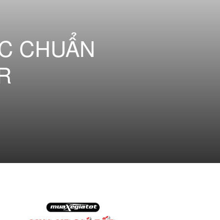
ÓC CHUẨN
R