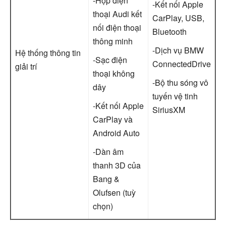
-Hộp điện
-Kết nối Apple
thoại Audi kết
CarPlay, USB,
nối điện thoại
Bluetooth
thông minh
-Dịch vụ BMW
Hệ thống thông tin
-Sạc điện
ConnectedDrive
giải trí
thoại không
-Bộ thu sóng vô
dây
tuyến vệ tinh
-Kết nối Apple
SiriusXM
CarPlay và
Android Auto
-Dàn âm
thanh 3D của
Bang &
Olufsen (tuỳ
chọn)