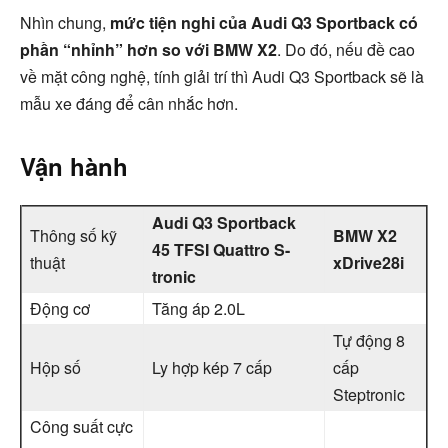
Nhìn chung,
mức tiện nghi của Audi Q3 Sportback có
phần “nhỉnh” hơn so với BMW X2
. Do đó, nếu đề cao
về mặt công nghệ, tính giải trí thì Audi Q3 Sportback sẽ là
mẫu xe đáng để cân nhắc hơn.
Vận hành
Audi Q3 Sportback
Thông số kỹ
BMW X2
45 TFSI Quattro S-
thuật
xDrive28i
tronic
Động cơ
Tăng áp 2.0L
Tự động 8
Hộp số
Ly hợp kép 7 cấp
cấp
Steptronic
Công suất cực