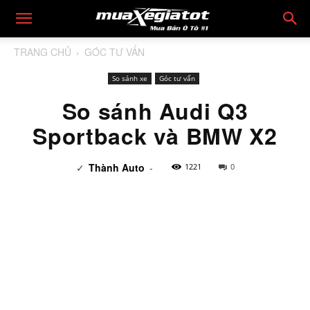
TRANG CHỦ
GÓC TƯ VẤN
So sánh xe
Góc tư vấn
So sánh Audi Q3
Sportback và BMW X2
✓
Thành Auto
-
1221
0