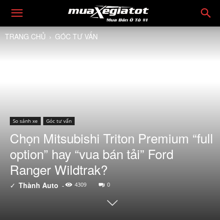
TRANG CHỦ
GÓC TƯ VẤN
So sánh xe
Góc tư vấn
Chọn Mitsubishi Triton Premium “full
option” hay “vua bán tải” Ford
Ranger Wildtrak?
✓
Thành Auto
-
4309
0