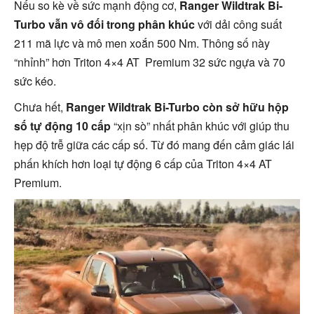
Nếu so kè về sức mạnh động cơ,
Ranger Wildtrak Bi-
Turbo vẫn vô đối trong phân khúc
với dải công suất
211 mã lực và mô men xoắn 500 Nm. Thông số này
“nhỉnh” hơn Triton 4×4 AT Premium 32 sức ngựa và 70
sức kéo.
Chưa hết,
Ranger Wildtrak Bi-Turbo còn sở hữu hộp
số tự động 10 cấp
“xịn sò” nhất phân khúc với giúp thu
hẹp độ trễ giữa các cấp số. Từ đó mang đến cảm giác lái
phấn khích hơn loại tự động 6 cấp của Triton 4×4 AT
Premium.