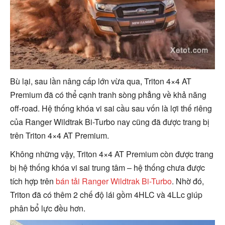
Bù lại, sau lần nâng cấp lớn vừa qua, Triton 4×4 AT
Premium đã có thể cạnh tranh sòng phẳng về khả năng
off-road. Hệ thống khóa vi sai cầu sau vốn là lợi thế riêng
của Ranger Wildtrak Bi-Turbo nay cũng đã được trang bị
trên Triton 4×4 AT Premium.
Không những vậy, Triton 4×4 AT Premium còn được trang
bị hệ thống khóa vi sai trung tâm – hệ thống chưa được
tích hợp trên
bán tải Ranger Wildtrak Bi-Turbo
. Nhờ đó,
Triton đã có thêm 2 chế độ lái gồm 4HLC và 4LLc giúp
phân bổ lực đều hơn.