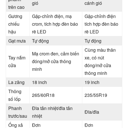
gió
cánh gió
trên cao
Gương
Gập-chỉnh điện, mạ
Gập-chỉnh điện
chiếu
crom, tích hợp đèn báo
tích hợp đèn báo
hậu
rẽ LED
rẽ LED
Gạt mưa
Tự động
Tự động
Cùng màu thân
Mạ crom đen, cảm biến
Tay nắm
xe, có nút
đóng/mở cửa thông
cửa
đóng/mở cửa
minh
thông minh
La zăng
18 inch
19 inch
Thông
265/60R18
235/55R19
số lốp
Phanh
Đĩa tản nhiệt/đĩa tản
Đĩa/đĩa
trước/sau
nhiệt
Ống xả
Đơn
Đơn