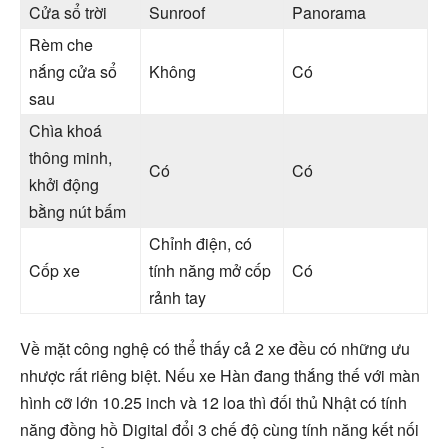
Cửa sổ trời
Sunroof
Panorama
Rèm che
nắng cửa sổ
Không
Có
sau
Chìa khoá
thông minh,
Có
Có
khởi động
bằng nút bấm
Chỉnh điện, có
Cốp xe
tính năng mở cốp
Có
rảnh tay
Về mặt công nghệ có thể thấy cả 2 xe đều có những ưu
nhược rất riêng biệt. Nếu xe Hàn đang thắng thế với màn
hình cỡ lớn 10.25 inch và 12 loa thì đối thủ Nhật có tính
năng đồng hồ Digital đổi 3 chế độ cùng tính năng kết nối