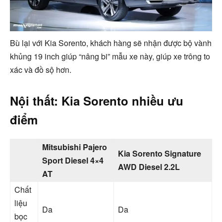
Bù lại với Kia Sorento, khách hàng sẽ nhận được bộ vành
khủng 19 inch giúp “nâng bi” mẫu xe này, giúp xe trông to
xác và đồ sộ hơn.
Nội thất: Kia Sorento nhiều ưu
điểm
Mitsubishi Pajero
Kia Sorento Signature
Sport Diesel 4×4
AWD Diesel 2.2L
AT
Chất
liệu
Da
Da
bọc