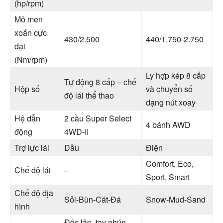
(hp/rpm)
Mô men
xoắn cực
430/2.500
440/1.750-2.750
đại
(Nm/rpm)
Ly hợp kép 8 cấp
Tự động 8 cấp – chế
Hộp số
và chuyển số
độ lái thể thao
dạng nút xoay
Hệ dẫn
2 cầu Super Select
4 bánh AWD
động
4WD-II
Trợ lực lái
Dầu
Điện
Comfort, Eco,
Chế độ lái
–
Sport, Smart
Chế độ địa
Sỏi-Bùn-Cát-Đá
Snow-Mud-Sand
hình
Độc lập, tay nhún