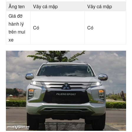
Ăng ten
Vây cá mập
Vây cá mập
Giá đỡ
hành lý
Có
Có
trên mui
xe