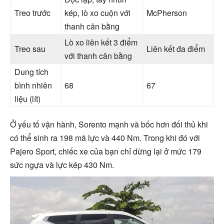
Treo trước
kép, lò xo cuộn với
McPherson
thanh cân bằng
Lò xo liên kết 3 điểm
Treo sau
Liên kết đa điểm
với thanh cân bằng
Dung tích
bình nhiên
68
67
liệu (lít)
Ở yếu tố vận hành, Sorento mạnh và bốc hơn đối thủ khi
có thể sinh ra 198 mã lực và 440 Nm. Trong khi đó với
Pajero Sport, chiếc xe của bạn chỉ dừng lại ở mức 179
sức ngựa và lực kép 430 Nm.