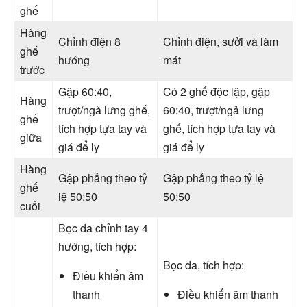
ghế
Hàng
Chỉnh điện 8
Chỉnh điện, sưởi và làm
ghế
hướng
mát
trước
Gập 60:40,
Có 2 ghế độc lập, gập
Hàng
trượt/ngả lưng ghế,
60:40, trượt/ngả lưng
ghế
tích hợp tựa tay và
ghế, tích hợp tựa tay và
giữa
giá để ly
giá để ly
Hàng
Gập phẳng theo tỷ
Gập phẳng theo tỷ lệ
ghế
lệ 50:50
50:50
cuối
Bọc da chỉnh tay 4
hướng, tích hợp:
Bọc da, tích hợp:
Điều khiển âm
thanh
Điều khiển âm thanh