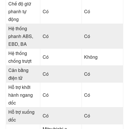
Chế độ giữ
phanh tự
Có
Có
động
Hệ thống
phanh ABS,
Có
Có
EBD, BA
Hệ thống
Có
Không
chống trượt
Cân bằng
Có
Có
điện tử
Hỗ trợ khởi
hành ngang
Có
Có
dốc
Hỗ trợ xuống
Có
Có
dốc
Mitsubishi e-