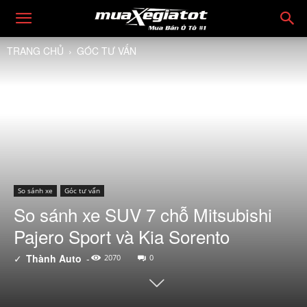
TRANG CHỦ
GÓC TƯ VẤN
So sánh xe
Góc tư vấn
So sánh xe SUV 7 chỗ Mitsubishi
Pajero Sport và Kia Sorento
✓
Thành Auto
-
2070
0