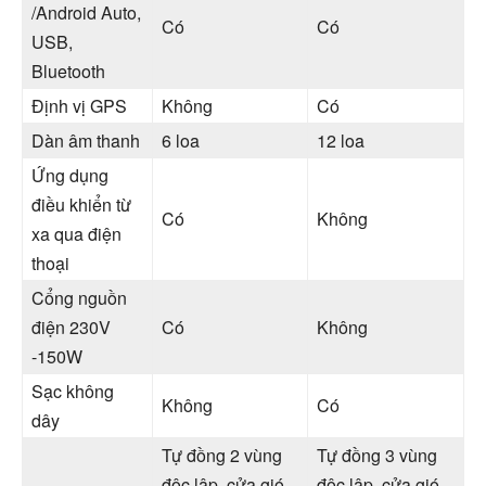
/Android Auto,
Có
Có
USB,
Bluetooth
Định vị GPS
Không
Có
Dàn âm thanh
6 loa
12 loa
Ứng dụng
điều khiển từ
Có
Không
xa qua điện
thoại
Cổng nguồn
điện 230V
Có
Không
-150W
Sạc không
Không
Có
dây
Tự đồng 2 vùng
Tự đồng 3 vùng
độc lập, cửa gió
độc lập, cửa gió