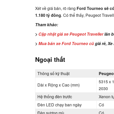
Xét về giá bán, rõ ràng
Ford Tourneo sẽ có 
1.180 tỷ đồng
. Có thể thấy, Peugeot Travell
Tham khảo:
>
Cập nhật giá xe Peugeot Traveller
lăn b
>
Mua bán xe Ford Tourneo cũ
giá rẻ, Xe
Ngoại thất
Thông số kỹ thuật
Peugeot
5315 x 
Dài x Rộng x Cao (mm)
2030
Hệ thống đèn trước
Xenon tự
Đèn LED chạy ban ngày
Có
Đèn sương mù
Có