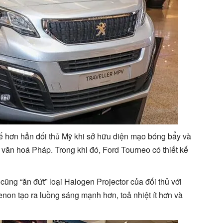
hế hơn hẳn đối thủ Mỹ khi sở hữu diện mạo bóng bẩy và
văn hoá Pháp. Trong khi đó, Ford Tourneo có thiết kế
ũng “ăn đứt” loại Halogen Projector của đối thủ với
on tạo ra luồng sáng mạnh hơn, toả nhiệt ít hơn và