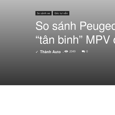
So sánh xe
Góc tư vấn
So sánh Peugeot
“tân binh” MPV 
✓
Thành Auto
-
2049
0