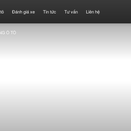
tô
Đánh giá xe
Tin tức
Tư vấn
Liên hệ
NG Ô TÔ