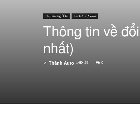
Thị trường Ô tô
Tin tức sự kiện
Thông tin về đổ
nhất)
✓
Thành Auto
-
29
0