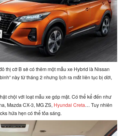
ô thị cỡ B sẽ có thêm một mẫu xe Hybrid là Nissan
inh” này từ tháng 2 nhưng lịch ra mắt liên tục bị dời,
ật chội với loạt mẫu xe góp mặt. Có thể kể đến như
ona, Mazda CX-3, MG ZS,
Hyundai Creta
… Tuy nhiên
icks hứa hẹn có thể tỏa sáng.