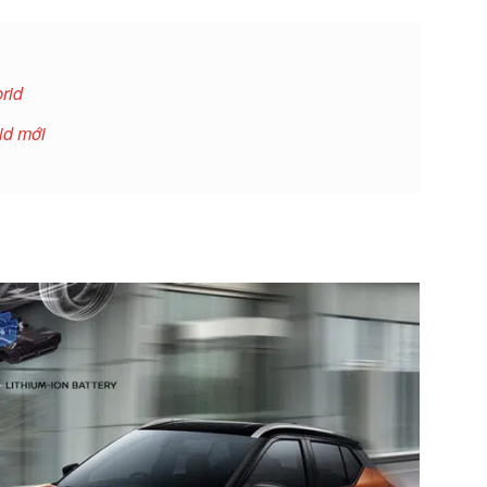
rid
id mới