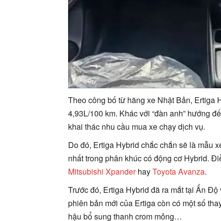
Theo công bố từ hãng xe Nhật Bản, Ertiga Hy
4,93L/100 km. Khác với “đàn anh” hướng đến
khai thác nhu cầu mua xe chạy dịch vụ.
Do đó, Ertiga Hybrid chắc chắn sẽ là mẫu xe
nhất trong phân khúc có động cơ Hybrid. Đ
Mitsubishi Xpander
hay
Toyota Avanza
.
Trước đó, Ertiga Hybrid đã ra mắt tại Ấn Độ
phiên bản mới của Ertiga còn có một số thay
hậu bổ sung thanh crom mỏng…