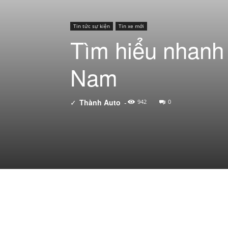
Tin tức sự kiện
Tin xe mới
Tìm hiểu nhanh 
Nam
✓
Thành Auto
-
942
0