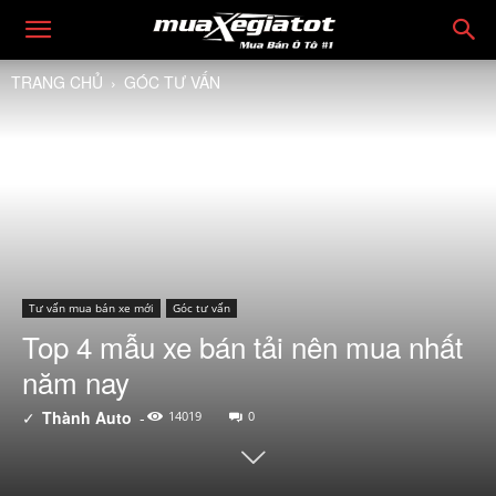
TRANG CHỦ
GÓC TƯ VẤN
Tư vấn mua bán xe mới
Góc tư vấn
Top 4 mẫu xe bán tải nên mua nhất
năm nay
✓
Thành Auto
-
14019
0