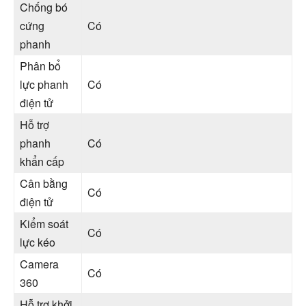
Chống bó
cứng
Có
phanh
Phân bổ
lực phanh
Có
điện tử
Hỗ trợ
phanh
Có
khẩn cấp
Cân bằng
Có
điện tử
Kiểm soát
Có
lực kéo
Camera
Có
360
Hỗ trợ khởi