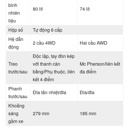
bình
80 lít
74 lít
nhiên
liệu
Hộp số
Tự động 6 cấp
Hệ dẫn
2 cầu 4WD
Hai cầu AWD
động
Độc lập, tay đòn kép
Treo
với thanh cân
Mc Pherson/liên kết
trước/sau
bằng/Phụ thuộc, liên
đa điểm
kết 4 điểm
Phanh
Đĩa tản nhiệt/đĩa
Đĩa/đĩa
trước/sau
Khoảng
sáng
279 mm
185 mm
gầm xe