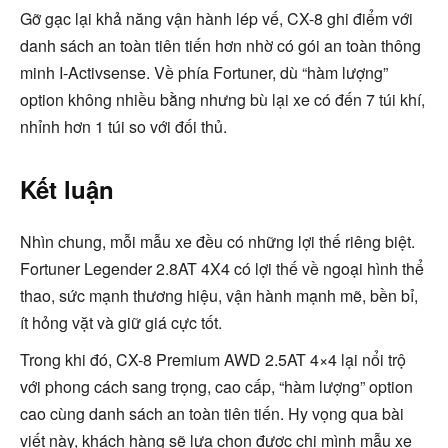
Gỡ gạc lại khả năng vận hành lép vế, CX-8 ghi điểm với
danh sách an toàn tiên tiến hơn nhờ có gói an toàn thông
minh I-Activsense. Về phía Fortuner, dù “hàm lượng”
option không nhiều bằng nhưng bù lại xe có đến 7 túi khí,
nhỉnh hơn 1 túi so với đối thủ.
Kết luận
Nhìn chung, mỗi mẫu xe đều có những lợi thế riêng biệt.
Fortuner Legender 2.8AT 4X4 có lợi thế về ngoại hình thể
thao, sức mạnh thương hiệu, vận hành mạnh mẽ, bền bỉ,
ít hỏng vặt và giữ giá cực tốt.
Trong khi đó, CX-8 Premium AWD 2.5AT 4×4 lại nổi trộ
với phong cách sang trọng, cao cấp, “hàm lượng” option
cao cùng danh sách an toàn tiên tiến. Hy vọng qua bài
viết này, khách hàng sẽ lựa chọn được chi mình mẫu xe