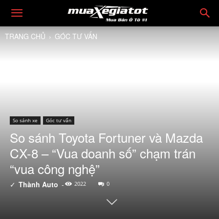
TRANG CHỦ
GÓC TƯ VẤN
So sánh xe
Góc tư vấn
So sánh Toyota Fortuner và Mazda
CX-8 – “Vua doanh số” chạm trán
“vua công nghệ”
✓
Thành Auto
-
2022
0