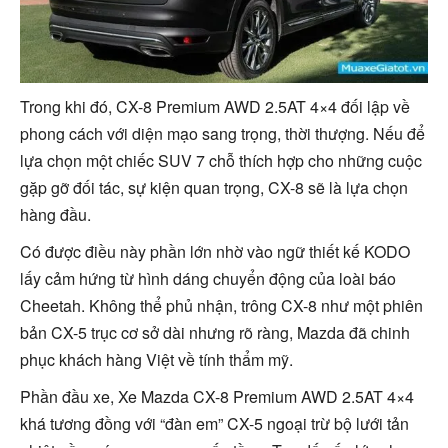
Trong khi đó, CX-8 Premium AWD 2.5AT 4×4 đối lập về
phong cách với diện mạo sang trọng, thời thượng. Nếu để
lựa chọn một chiếc SUV 7 chỗ thích hợp cho những cuộc
gặp gỡ đối tác, sự kiện quan trọng, CX-8 sẽ là lựa chọn
hàng đầu.
Có được điều này phần lớn nhờ vào ngữ thiết kế KODO
lấy cảm hứng từ hình dáng chuyển động của loài báo
Cheetah. Không thể phủ nhận, trông CX-8 như một phiên
bản CX-5 trục cơ sở dài nhưng rõ ràng, Mazda đã chinh
phục khách hàng Việt về tính thẩm mỹ.
Phần đầu xe, Xe Mazda CX-8 Premium AWD 2.5AT 4×4
khá tương đồng với “đàn em” CX-5 ngoại trừ bộ lưới tản