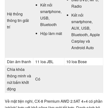
Kết nối
Radio
smartphone,
Hệ thống
Kết nối
USB,
thông tin giải
smartphone,
Bluetooth
trí
AUX, USB,
Hộp làm mát
Bluetooth, Apple
Carplay và
Android Auto
Dàn âm thanh
11 loa JBL
10 loa Bose
Chìa khóa
thông minh và
Có
nút bấm khởi
động
Về mặt tiện nghi, CX-8 Premium AWD 2.5AT 4×4 có phần
“nhỉnh” hơn với khả năng làm mát tốt hơn. Danh sách hệ