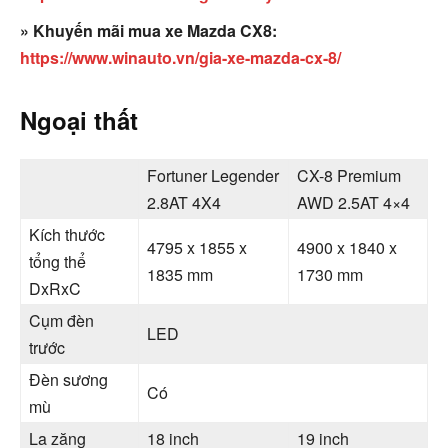
» Khuyến mãi mua xe Mazda CX8:
https://www.winauto.vn/gia-xe-mazda-cx-8/
Ngoại thất
Fortuner Legender
CX-8 Premium
2.8AT 4X4
AWD 2.5AT 4×4
Kích thước
4795 x 1855 x
4900 x 1840 x
tổng thể
1835 mm
1730 mm
DxRxC
Cụm đèn
LED
trước
Đèn sương
Có
mù
La zăng
18 inch
19 inch