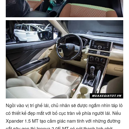
Ngồi vào vị trí ghế lái, chủ nhân sẽ được ngắm nhìn táp lô
có thiết kế đẹp mắt với bố cục tràn về phía người lái. Nếu
Xpander 1.5 MT tạo cảm giác nam tính với những đường
cắt gãy gọn thì Innova 2.0E MT có nét thanh lịch nhờ