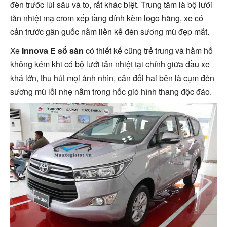
đèn trước lùi sâu và to, rất khác biệt. Trung tâm là bộ lưới
tản nhiệt mạ crom xếp tầng đính kèm logo hãng, xe có
cản trước gân guốc nằm liền kề đèn sương mù đẹp mắt.
Xe
Innova E số sàn
có thiết kế cũng trẻ trung và hầm hố
không kém khi có bộ lưới tản nhiệt tại chính giữa đầu xe
khá lớn, thu hút mọi ánh nhìn, cân đối hai bên là cụm đèn
sương mù lồi nhẹ nằm trong hốc gió hình thang độc đáo.