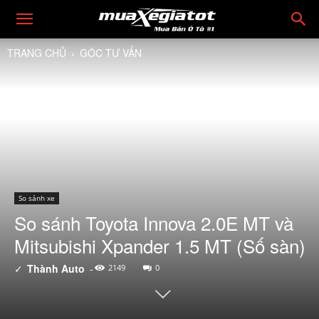
TRANG CHỦ
GÓC TƯ VẤN
So sánh xe
So sánh Toyota Innova 2.0E MT và
Mitsubishi Xpander 1.5 MT (Số sàn)
✓
Thành Auto
-
2149
0