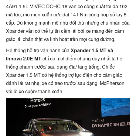
4A91 1.5L MIVEC DOHC 16 van có công suất tối đa 102
mã lực, mô men xoắn cực đại 141 Nm cùng hộp số tay 5
cấp. Dù không mạnh mẽ như đối thủ nhưng chủ nhân của
Xpander vẫn có thể tự tin cầm lái bởi xe mang đến cảm
giác lái chân thật và linh hoạt trên mọi cung đường.
Hệ thống hỗ trợ vận hành của
Xpander 1.5 MT và
Innova 2.0E MT
chỉ có một điểm chung duy nhất là hệ
thống phanh trước/ sau dạng đĩa/ tang trống. Chiếc
Xpander 1.5 MT có hệ thống trợ lực điện cho cảm giác
đánh lái rất nhẹ, xe có treo trước/ sau dạng McPherson
với lò xo cuộn/ thanh xoắn.