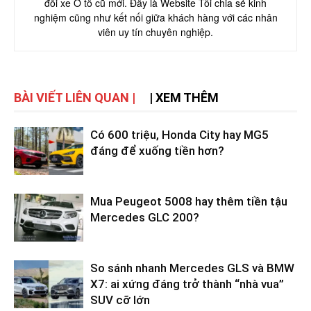
đổi xe Ô tô cũ mới. Đây là Website Tôi chia sẻ kinh
nghiệm cũng như kết nối giữa khách hàng với các nhân
viên uy tín chuyên nghiệp.
BÀI VIẾT LIÊN QUAN |
| XEM THÊM
Có 600 triệu, Honda City hay MG5
đáng để xuống tiền hơn?
Mua Peugeot 5008 hay thêm tiền tậu
Mercedes GLC 200?
So sánh nhanh Mercedes GLS và BMW
X7: ai xứng đáng trở thành “nhà vua”
SUV cỡ lớn