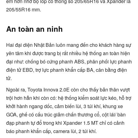
êm hơn nhờ bộ lốp có thông số 205/65R16 và Xpander là
205/55R16 mm.
An toàn an ninh
Hai đại diện Nhật Bản luôn mang đến cho khách hàng sự
yên tâm khi được trang bị rất nhiều hệ thống an toàn hiện
đại như: chống bó cứng phanh ABS, phân phối lực phanh
điện tử EBD, trợ lực phanh khẩn cấp BA, cân bằng điện
tử.
Ngoài ra, Toyota Innova 2.0E còn cho thấy bản thân vượt
trội hơn hẳn khi còn có: hệ thống kiểm soát lực kéo, hỗ trợ
khởi hành ngang dốc, cảm biến lùi, 3 túi khí, khung xe
GOA, ghế có cấu trúc giảm chấn thương cổ, cột lái/ bàn
đạp phanh tự đổ trong khi Xpander 1.5 MT chỉ có cảnh
báo phanh khẩn cấp, camera lùi, 2 túi khí.