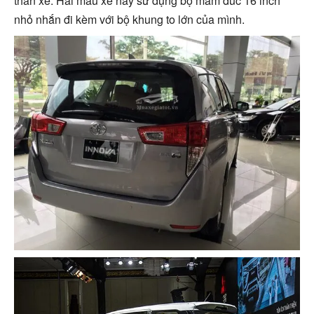
thân xe. Hai mẫu xe này sử dụng bộ mâm đúc 16 inch
nhỏ nhắn đi kèm với bộ khung to lớn của mình.