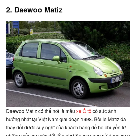
2. Daewoo Matiz
Daewoo Matiz có thể nói là mẫu
xe Ô tô
có sức ảnh
hưởng nhất tại Việt Nam giai đoạn 1998. Bởi lẽ Matiz đã
thay đổi được suy nghĩ của khách hàng để họ chuyển từ
những mẫu xe máy đắt tiền như Spacy sang sử dụng xe ô