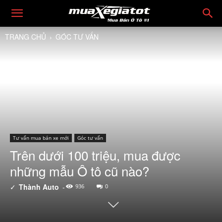
TRANG CHỦ
GÓC TƯ VẤN
Tư vấn mua bán xe mới
Góc tư vấn
Trên dưới 100 triệu, mua được
những mẫu Ô tô cũ nào?
✓
Thành Auto
-
936
0