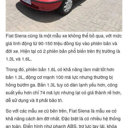
Fiat Siena cũng là một mẫu xe không thể bỏ qua, với mức
giá linh động từ 90-150 triệu đồng tùy vào phiên bản và
đời xe. Hiện tại có 2 phiên bản phổ biến trên thị trường là
1.3L và 1.6L.
Trong đó, phiên bản 1.6L có khả năng làm mát tốt hơn
bản 1.3L, động cơ mạnh 100 mã lực nhưng thường bị
hỏng bướm ga. Bản 1.3L tuy có dàn lạnh yếu hơn, công
suất yếu hơn chỉ 74 mã lực nhưng lại có giá thành rẻ hơn,
dễ sử dụng và ít phải bảo trì.
So với các mẫu xe cũ bên trên, Fiat Siena là mẫu xe có
khả năng cách âm đỡ nhất. Đặc biệt là có nhiều hệ thống
an toàn. Điển hình như phanh ABS, trợ lực tay lái, khóa