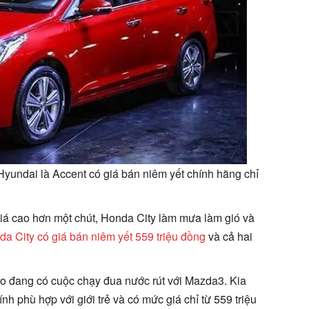
undai là Accent có giá bán niêm yết chính hãng chỉ
á cao hơn một chút, Honda City làm mưa làm gió và
a City có giá bán niêm yết 559 triệu đồng
và cả hai
to đang có cuộc chạy đua nước rút với Mazda3. Kia
nh phù hợp với giới trẻ và có mức giá chỉ từ 559 triệu