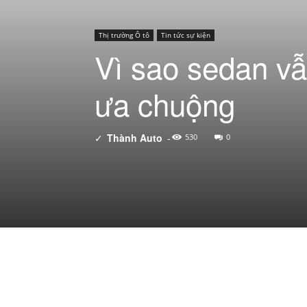
Thị trường Ô tô
Tin tức sự kiện
Vì sao sedan vẫ
ưa chuộng
✓
Thành Auto
-
530
0