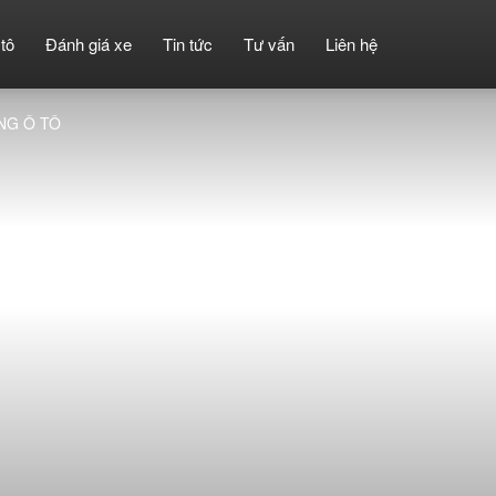
tô
Đánh giá xe
Tin tức
Tư vấn
Liên hệ
NG Ô TÔ