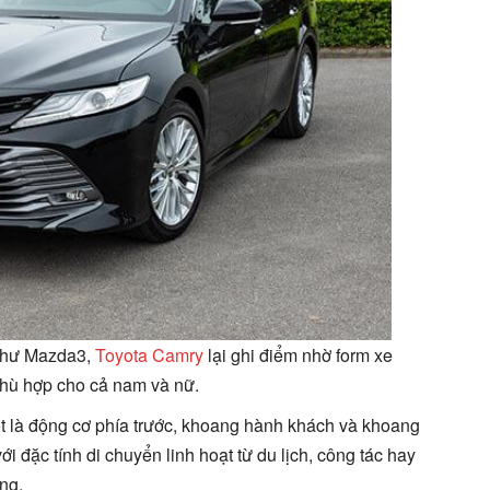
 như Mazda3,
Toyota Camry
lại ghi điểm nhờ form xe
phù hợp cho cả nam và nữ.
t là động cơ phía trước, khoang hành khách và khoang
ới đặc tính di chuyển linh hoạt từ du lịch, công tác hay
ng.