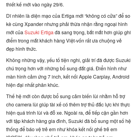
thiết kế mới vào ngày 29/6.
Dĩ nhiên là diện mạo của Ertiga mới “không có cửa” để so
kè cùng Xpander nhưng phải thừa nhận rằng ngoại hình
mới của
Suzuki Ertiga
đã sang trọng, bắt mắt hơn giúp ghi
điểm trong mắt khách hàng Việt-vốn rất ưa chuộng vẻ
đẹp hình thức.
Không những vậy, yếu tố tiện nghi, giải trí đã được Suzuki
chú trọng hơn với những bổ sung đắt giá. Điển hình như
màn hình cảm ứng 7 inch, kết nối Apple Carplay, Android
hiện đại nhất phân khúc.
Thế hệ mới còn được bổ sung cảm biến lùi nhằm hỗ trợ
cho camera lùi giúp tài xế có thêm trợ thủ đắc lực khi thực
hiện quá trình lùi và đỗ xe. Ngoài ra, để tiếp cận gần hơn
với tập khách hàng gia đình, Suzuki đã bổ sung một số hệ
thống để báo vệ trẻ em như khóa kết nối ghế trẻ em