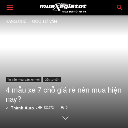
TRANG CHỦ
GÓC TƯ VẤN
Tư vấn mua bán xe mới
Góc tư vấn
4 mẫu xe 7 chỗ giá rẻ nên mua hiện
nay?
✓
Thành Auto
-
122872
0