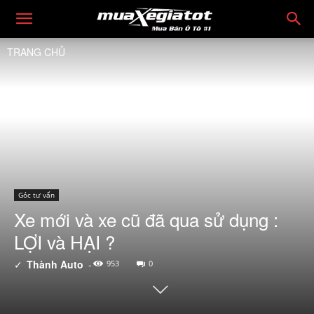
TRANG CHỦ
Góc tư vấn
Xe mới và xe cũ đã qua sử dụng :
LỢI và HẠI ?
✓
Thành Auto
-
953
0