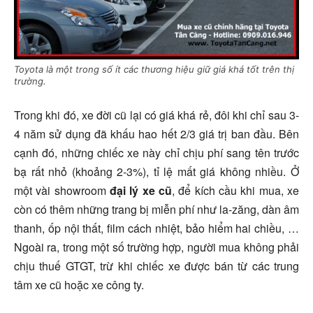
Toyota là một trong số ít các thương hiệu giữ giá khá tốt trên thị
trường.
Trong khi đó, xe đời cũ lại có giá khá rẻ, đôi khi chỉ sau 3-
4 năm sử dụng đã khấu hao hết 2/3 giá trị ban đầu. Bên
cạnh đó, những chiếc xe này chỉ chịu phí sang tên trước
bạ rất nhỏ (khoảng 2-3%), tỉ lệ mất giá không nhiều. Ở
một vài showroom
đại lý xe cũ
, để kích cầu khi mua, xe
còn có thêm những trang bị miễn phí như la-zăng, dàn âm
thanh, ốp nội thất, film cách nhiệt, bảo hiểm hai chiều, …
Ngoài ra, trong một số trường hợp, người mua không phải
chịu thuế GTGT, trừ khi chiếc xe được bán từ các trung
tâm xe cũ hoặc xe công ty.