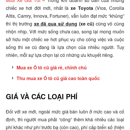
Mua Xe Giá Tốt
–
Trong khi doanh số bán của những
chiếc xe hơi đời mới, nhất là
xe Toyota
(Vios, Corolla
Altis, Camry, Innova, Fortuner), vẫn luôn đạt mức “khủng”
thì thị trường
xe đã qua sử dụn
g (xe cũ)
cũng vô cùng
nhộn nhịp. Với mức sống chưa cao, song lại mong muốn
sở hữu một chiếc xe hơi phục vụ cho công việc và cuộc
sống thì xe cũ đang là lựa chọn của nhiều người. Tuy
nhiên, mỗi sự lựa chọn lại có những ưu khuyết riêng.
Mua xe Ô tô cũ giá rẻ, chính chủ
Thu mua xe Ô tô cũ giá cao toàn quốc
GIÁ VÀ CÁC LOẠI PHÍ
Đối với xe mới, ngoài mức giá bán luôn ở mức cao và cố
định, thì người mua phải “cõng” thêm khá nhiều các loại
phí khác như phí trước bạ (còn cao), phí cấp biển số (hiện