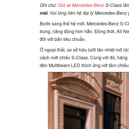
Ghi chú:
Giá xe Mercedes-Benz
S-Class lă
mãi
. Vui lòng liên hệ đại lý Mercedes-Benz g
Bước sang thế hệ mới, Mercedes-Benz S-Clas
trung, năng động hơn hẳn. Đồng thời, All 
đối với bản tiêu chuẩn.
Ở ngoại thất, xe sở hữu lưới tản nhiệt mở
cách mới chiếc S-Class. Cùng với đó, hãn
đèn Multibeam LED thích ứng với tầm chiế