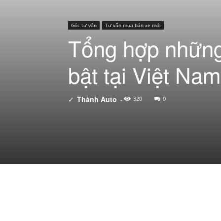
Góc tư vấn
Tư vấn mua bán xe mới
Tổng hợp những
bật tại Việt Nam
✓
Thành Auto
-
320
0