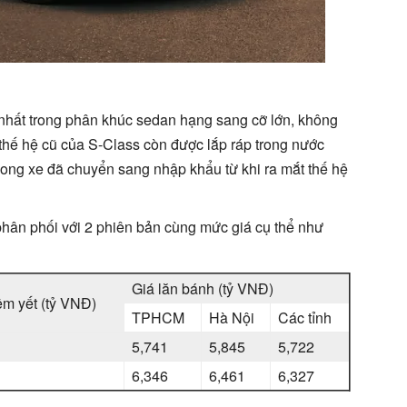
nhất trong phân khúc sedan hạng sang cỡ lớn, không
 thế hệ cũ của S-Class còn được lắp ráp trong nước
ong xe đã chuyển sang nhập khẩu từ khi ra mắt thế hệ
ân phối với 2 phiên bản cùng mức giá cụ thể như
Giá lăn bánh (tỷ VNĐ)
êm yết (tỷ VNĐ)
TPHCM
Hà Nội
Các tỉnh
5,741
5,845
5,722
6,346
6,461
6,327