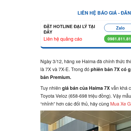
LIÊN HỆ BÁO GIÁ - ĐĂ
ĐẶT HOTLINE ĐẠI LÝ TẠI
Zalo
ĐÂY
Liên hệ quảng cáo
0981.811.8
Ngày 3/12, hãng xe Haima đã chính thức thô
là 7X và 7X-E. Trong đó
phiên bản 7X có g
bản Premium.
Tuy nhiên
giá bán của Haima 7X
vẫn khá c
Toyota Veloz (658-698 triệu đồng). Vậy mẫu
“nhỉnh” hơn các đối thủ, hãy cùng
Mua Xe Gi