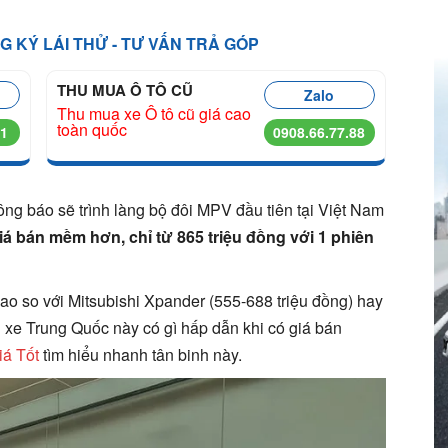
NG KÝ LÁI THỬ - TƯ VẤN TRẢ GÓP
THU MUA Ô TÔ CŨ
Zalo
Thu mua xe Ô tô cũ giá cao
toàn quốc
11
0908.66.77.88
ng báo sẽ trình làng bộ đôi MPV đầu tiên tại Việt Nam
iá bán mềm hơn, chỉ từ 865 triệu đồng với 1 phiên
ao so với Mitsubishi Xpander (555-688 triệu đồng) hay
 xe Trung Quốc này có gì hấp dẫn khi có giá bán
á Tốt
tìm hiểu nhanh tân binh này.