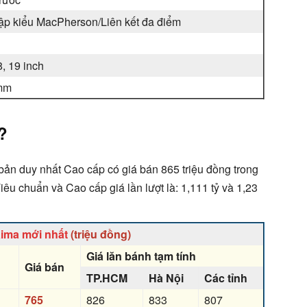
ập kiểu MacPherson/Liên kết đa điểm
8, 19 inch
mm
?
ản duy nhất Cao cấp có giá bán 865 triệu đồng trong
êu chuẩn và Cao cấp giá lần lượt là: 1,111 tỷ và 1,23
aima mới nhất
(triệu đồng)
Giá lăn bánh tạm tính
Giá bán
TP.HCM
Hà Nội
Các tỉnh
765
826
833
807