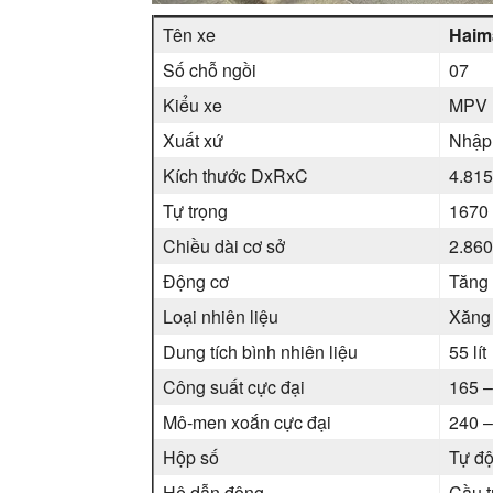
Tên xe
Haim
Số chỗ ngồi
07
Kiểu xe
MPV
Xuất xứ
Nhập
Kích thước DxRxC
4.815
Tự trọng
1670
Chiều dài cơ sở
2.86
Động cơ
Tăng 
Loại nhiên liệu
Xăng
Dung tích bình nhiên liệu
55 lít
Công suất cực đại
165 –
Mô-men xoắn cực đại
240 
Hộp số
Tự độ
Hệ dẫn động
Cầu t