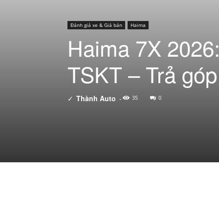
Đánh giá xe & Giá bán
Haima
Haima 7X 2026:
TSKT – Trả góp
✓
Thành Auto
-
35
0