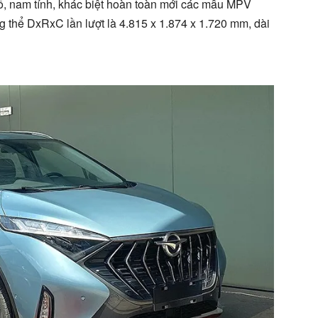
hố, nam tính, khác biệt hoàn toàn mới các mẫu MPV
g thể DxRxC lần lượt là 4.815 x 1.874 x 1.720 mm, dài