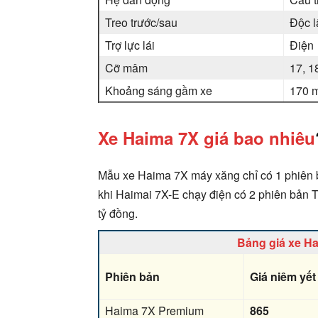
Treo trước/sau
Độc l
Trợ lực lái
Điện
Cỡ mâm
17, 1
Khoảng sáng gầm xe
170 
Xe Haima 7X giá bao nhiêu
Mẫu xe Haima 7X máy xăng chỉ có 1 phiên b
khi Haimai 7X-E chạy điện có 2 phiên bản Ti
tỷ đồng.
Bảng giá xe H
Phiên bản
Giá niêm yết
Haima 7X Premium
865