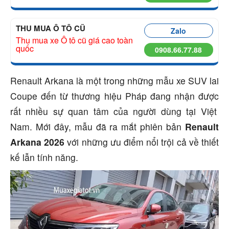
THU MUA Ô TÔ CŨ
Zalo
Thu mua xe Ô tô cũ giá cao toàn
quốc
0908.66.77.88
Renault Arkana là một trong những mẫu xe SUV lai
Coupe đến từ thương hiệu Pháp đang nhận
được
rất nhiều sự quan tâm của người dùng tại Việt
Nam. Mới đây, mẫu đã ra mắt phiên bản
Renault
Arkana 2026
với những ưu điểm nổi trội cả về thiết
kế lẫn tính năng.