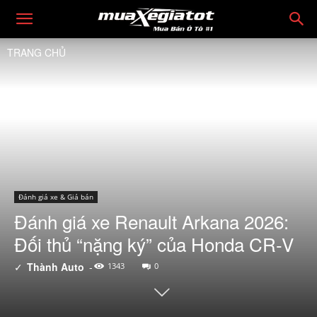
TRANG CHỦ
Đánh giá xe & Giá bán
Đánh giá xe Renault Arkana 2026:
Đối thủ “nặng ký” của Honda CR-V
✓
Thành Auto
-
1343
0