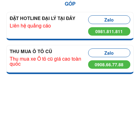
GÓP
ĐẶT HOTLINE ĐẠI LÝ TẠI ĐÂY
Zalo
Liên hệ quảng cáo
0981.811.811
THU MUA Ô TÔ CŨ
Zalo
Thu mua xe Ô tô cũ giá cao toàn
quốc
0908.66.77.88