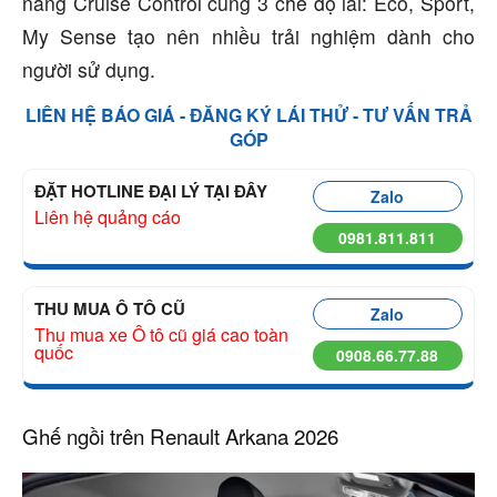
năng Cruise Control cùng 3 chế độ lái:
Eco, Sport,
My Sense tạo nên nhiều trải nghiệm dành cho
người sử dụng.
LIÊN HỆ BÁO GIÁ - ĐĂNG KÝ LÁI THỬ - TƯ VẤN TRẢ
GÓP
ĐẶT HOTLINE ĐẠI LÝ TẠI ĐÂY
Zalo
Liên hệ quảng cáo
0981.811.811
THU MUA Ô TÔ CŨ
Zalo
Thu mua xe Ô tô cũ giá cao toàn
quốc
0908.66.77.88
Ghế ngồi trên Renault Arkana 2026