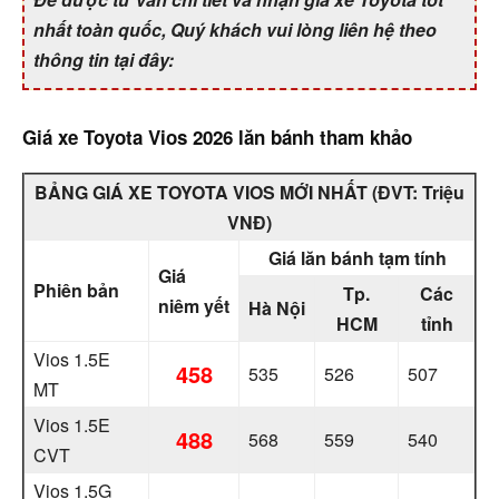
nhất toàn quốc, Quý khách vui lòng liên hệ theo
thông tin tại đây:
Giá xe Toyota Vios 2026 lăn bánh tham khảo
BẢNG GIÁ XE TOYOTA VIOS MỚI NHẤT (ĐVT: Triệu
VNĐ)
Giá lăn bánh tạm tính
Giá
Phiên bản
Tp.
Các
niêm yết
Hà Nội
HCM
tỉnh
Vios 1.5E
458
535
526
507
MT
Vios 1.5E
488
568
559
540
CVT
Vios 1.5G