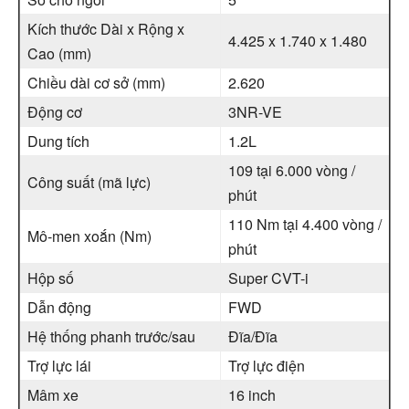
Kích thước Dài x Rộng x
4.425 x 1.740 x 1.480
Cao (mm)
Chiều dài cơ sở (mm)
2.620
Động cơ
3NR-VE
Dung tích
1.2L
109 tại 6.000 vòng /
Công suất (mã lực)
phút
110 Nm tại 4.400 vòng /
Mô-men xoắn (Nm)
phút
Hộp số
Super CVT-i
Dẫn động
FWD
Hệ thống phanh trước/sau
Đĩa/Đĩa
Trợ lực lái
Trợ lực điện
Mâm xe
16 inch