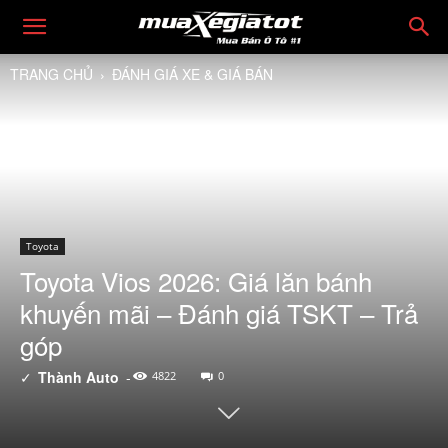
TRANG CHỦ
ĐÁNH GIÁ XE & GIÁ BÁN
Toyota
Toyota Vios 2026: Giá lăn bánh
khuyến mãi – Đánh giá TSKT – Trả
góp
✓
Thành Auto
-
4822
0