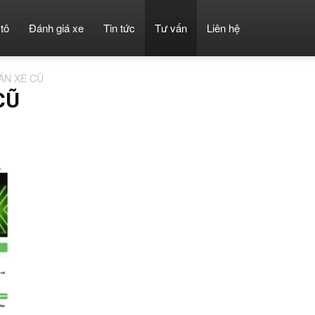
tô
Đánh giá xe
Tin tức
Tư vấn
Liên hệ
ÁN XE CŨ
CŨ
iến thức Ô tô
Kỹ thuật xe
Lịch sử hãng xe
Lỗi thường gặp trên xe hơi
ố kỹ thuật
Tư vấn mua bán xe cũ
Tư vấn mua bán xe mới