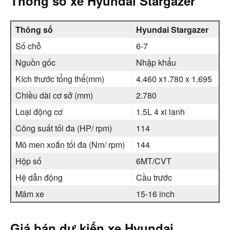
Thông số xe Hyundai Stargazer
Thông số
Hyundai Stargazer
Số chỗ
6-7
Nguồn gốc
Nhập khẩu
Kích thước tổng thể(mm)
4.460 x1.780 x 1.695
Chiều dài cơ sở (mm)
2.780
Loại động cơ
1.5L 4 xi lanh
Công suất tối đa (HP/ rpm)
114
Mô men xoắn tối đa (Nm/ rpm)
144
Hộp số
6MT/CVT
Hệ dẫn động
Cầu trước
Mâm xe
15-16 inch
Giá bán dự kiến xe Hyundai