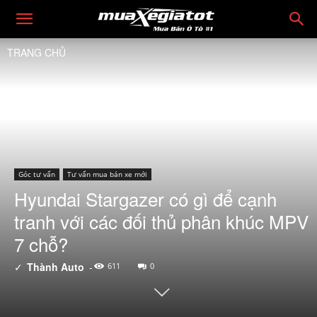
TRANG CHỦ
Góc tư vấn
Tư vấn mua bán xe mới
Hyundai Stargazer có gì để cạnh
tranh với các đối thủ phân khúc MPV
7 chỗ?
✓
Thành Auto
-
611
0