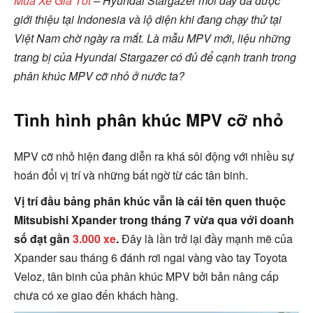
Mua Xe Giá Tốt
– Hyundai Stargazer mới đây đã được
giới thiệu tại Indonesia và lộ diện khi đang chạy thử tại
Việt Nam chờ ngày ra mắt. Là mẫu MPV mới, liệu những
trang bị của Hyundai Stargazer có đủ để cạnh tranh trong
phân khúc MPV cỡ nhỏ ở nước ta?
Tình hình phân khúc MPV cỡ nhỏ
MPV cỡ nhỏ hiện đang diễn ra khá sôi động với nhiều sự
hoán đổi vị trí và những bất ngờ từ các tân binh.
Vị trí đầu bảng phân khúc vẫn là cái tên quen thuộc
Mitsubishi Xpander trong tháng 7 vừa qua với doanh
số đạt gần
3.000 xe
.
Đây là lần trở lại đầy mạnh mẽ của
Xpander sau tháng 6 đánh rơi ngai vàng vào tay Toyota
Veloz, tân binh của phân khúc MPV bởi bản nâng cấp
chưa có xe giao đến khách hàng.