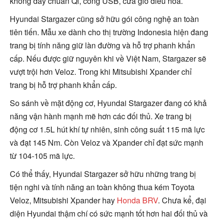
không dây chuẩn Qi, cổng USB, cửa gió điều hoà.
Hyundai Stargazer cũng sở hữu gói công nghệ an toàn
tiên tiến. Mẫu xe dành cho thị trường Indonesia hiện đang
trang bị tính năng giữ làn đường và hỗ trợ phanh khẩn
cấp. Nếu được giữ nguyên khi về Việt Nam, Stargazer sẽ
vượt trội hơn Veloz. Trong khi Mitsubishi Xpander chỉ
trang bị hỗ trợ phanh khẩn cấp.
So sánh về mặt động cơ, Hyundai Stargazer đang có khả
năng vận hành mạnh mẽ hơn các đối thủ. Xe trang bị
động cơ 1.5L hút khí tự nhiên, sinh công suất 115 mã lực
và đạt 145 Nm. Còn Veloz và Xpander chỉ đạt sức mạnh
từ 104-105 mã lực.
Có thể thấy, Hyundai Stargazer sở hữu những trang bị
tiện nghi và tính năng an toàn không thua kém Toyota
Veloz, Mitsubishi Xpander hay
Honda BRV
. Chưa kể, đại
diện Hyundai thậm chí có sức mạnh tốt hơn hai đối thủ và