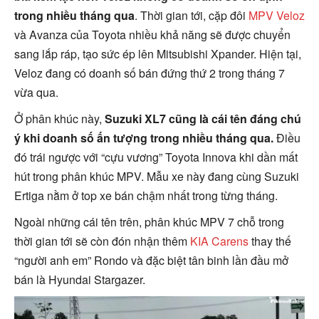
trong nhiều tháng qua
. Thời gian tới, cặp đôi
MPV Veloz
và Avanza của Toyota nhiều khả năng sẽ được chuyển
sang lắp ráp, tạo sức ép lên Mitsubishi Xpander. Hiện tại,
Veloz đang có doanh số bán đứng thứ 2 trong tháng 7
vừa qua.
Ở phân khúc này,
Suzuki XL7 cũng là cái tên đáng chú
ý khi doanh số ấn tượng trong nhiều tháng qua.
Điều
đó trái ngược với “cựu vương” Toyota Innova khi dần mất
hút trong phân khúc MPV. Mẫu xe này đang cùng Suzuki
Ertiga nằm ở top xe bán chậm nhất trong từng tháng.
Ngoài những cái tên trên, phân khúc MPV 7 chỗ trong
thời gian tới sẽ còn đón nhận thêm
KIA Carens
thay thế
“người anh em” Rondo và đặc biệt tân binh lần đầu mở
bán là Hyundai Stargazer.