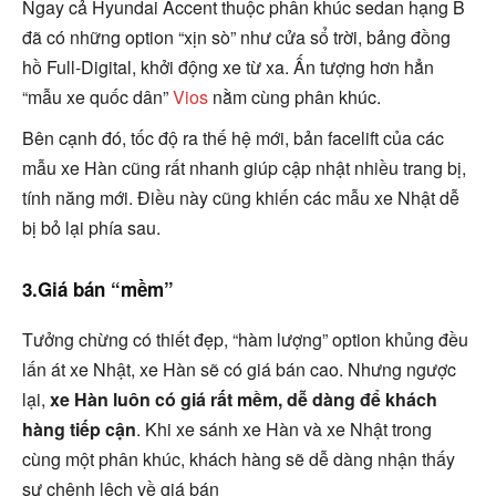
Ngay cả Hyundai Accent thuộc phân khúc sedan hạng B
đã có những option “xịn sò” như cửa sổ trời, bảng đồng
hồ Full-Digital, khởi động xe từ xa. Ấn tượng hơn hẳn
“mẫu xe quốc dân”
Vios
nằm cùng phân khúc.
Bên cạnh đó, tốc độ ra thế hệ mới, bản facelift của các
mẫu xe Hàn cũng rất nhanh giúp cập nhật nhiều trang bị,
tính năng mới. Điều này cũng khiến các mẫu xe Nhật dễ
bị bỏ lại phía sau.
3.Giá bán “mềm”
Tưởng chừng có thiết đẹp, “hàm lượng” option khủng đều
lấn át xe Nhật, xe Hàn sẽ có giá bán cao. Nhưng ngược
lại,
xe Hàn luôn có giá rất mềm, dễ dàng để khách
hàng tiếp cận
. Khi xe sánh xe Hàn và xe Nhật trong
cùng một phân khúc, khách hàng sẽ dễ dàng nhận thấy
sự chênh lệch về giá bán