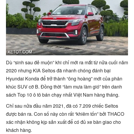
Dù “sinh sau đẻ muộn” khi chỉ mới ra mắt từ nửa cuối năm
2020 nhưng KIA Seltos đã nhanh chóng đánh bại
Hyundai Konda để trở thành “ông hoàng” mới của phân
khúc SUV cỡ B. Đồng thời “làm mưa làm gió” trên danh
sách Top 10 ô tô bán chạy nhất Việt Nam hàng tháng.
Chỉ sau nửa đầu năm 2021, đã có 7.209 chiếc Seltos
được bán ra. Con số này còn rất “khiêm tốn” bởi THACO
xác nhận không kịp sản xuất để có đủ xe bàn giao cho
khách hàng.