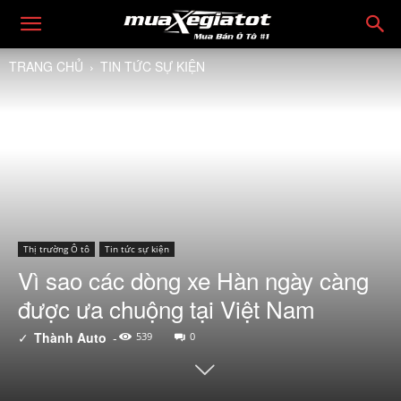
TRANG CHỦ
TIN TỨC SỰ KIỆN
Thị trường Ô tô
Tin tức sự kiện
Vì sao các dòng xe Hàn ngày càng
được ưa chuộng tại Việt Nam
✓
Thành Auto
-
539
0