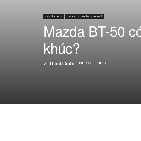
Góc tư vấn
Tư vấn mua bán xe mới
Mazda BT-50 có
khúc?
✓
Thành Auto
-
303
0