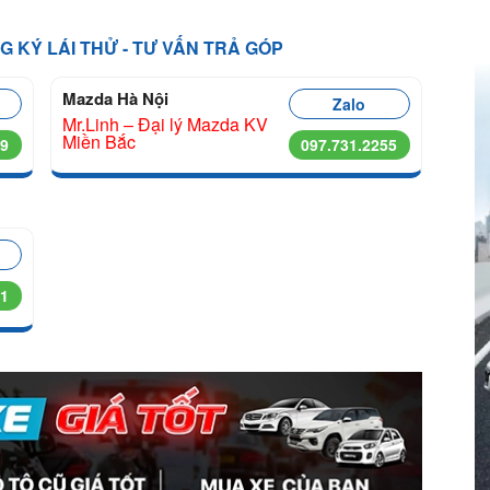
NG KÝ LÁI THỬ - TƯ VẤN TRẢ GÓP
Mazda Hà Nội
Zalo
Mr.Linh – Đại lý Mazda KV
Miền Bắc
99
097.731.2255
11