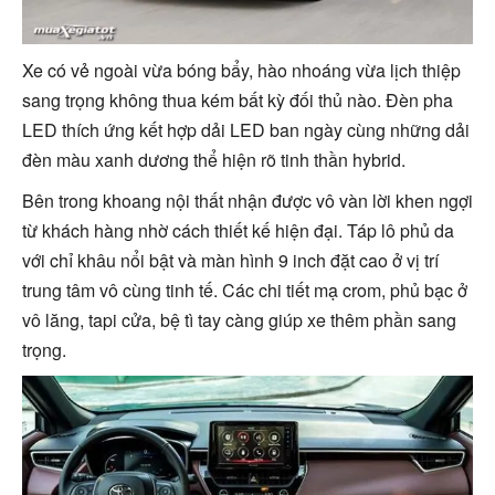
Xe có vẻ ngoài vừa bóng bẩy, hào nhoáng vừa lịch thiệp
sang trọng không thua kém bất kỳ đối thủ nào. Đèn pha
LED thích ứng kết hợp dải LED ban ngày cùng những dải
đèn màu xanh dương thể hiện rõ tinh thần hybrid.
Bên trong khoang nội thất nhận được vô vàn lời khen ngợi
từ khách hàng nhờ cách thiết kế hiện đại. Táp lô phủ da
với chỉ khâu nổi bật và màn hình 9 inch đặt cao ở vị trí
trung tâm vô cùng tinh tế. Các chi tiết mạ crom, phủ bạc ở
vô lăng, tapi cửa, bệ tì tay càng giúp xe thêm phần sang
trọng.