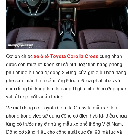
Option chiếc
xe ô tô Toyota Corolla Cross
cũng nhận
được cơn mưa lời khen khi sở hữu loạt tính năng phong
phú như điều hoà tự động 2 vùng, cửa gió điều hoà hàng
ghế sau, màn hình cảm ứng 9 inch, 6 loa phát nhạc và
cụm đồng hồ trung tâm là dạng Digital cho hiệu ứng quan
sát rất đẹp mắt và ấn tượng.
Về mặt động cơ, Toyota Corolla Cross là mẫu xe tiên
phong trong việc sử dụng động cơ điện hybrid- điều chưa
từng có trước nay ở những mẫu xe phổ thông Việt Nam.
Động cơ xăng 1.8L cho công suất cực đại 93 mã lực và