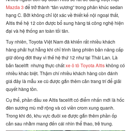
Mazda 3
để trở thành “tân vương” trong phân khúc sedan
hạng C. Bởi không chỉ lột xác về thiết kế nội ngoại thất,
Altis thế hệ 12 còn được bổ sung hàng tá công nghệ hiện
đại và hệ thống an toàn tối tân.
Tuy nhiên, Toyota Việt Nam đã khiến rất nhiều khách
hàng phải hụt hẫng khi chỉ trình làng phiên bản nâng cấp
giữ dòng đời thay vì thế hệ thứ 12 như tại Thái Lan. Là
bản facelift nhưng thực chất
xe ô tô Toyota Altis
không có
nhiều khác biệt. Thậm chí nhiều khách hàng còn đánh
giá đây là mẫu xe cũ được gắn thêm cản trang trí để giải
quyết hàng tồn.
Cụ thể, phần đầu xe Altis facelift có điểm nhấn mới là hốc
đèn sương mù mở rộng và có viền crom xung quanh.
Trong khi đó, khu vực đuôi xe được gắn thêm phần ốp
cản sau nhằm mang đến cái nhìn thể thao, trẻ trung.