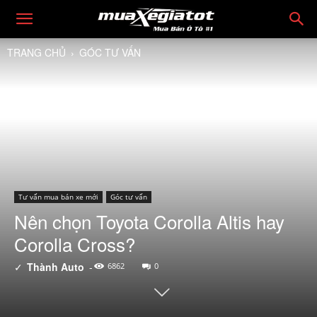
TRANG CHỦ
GÓC TƯ VẤN
Tư vấn mua bán xe mới
Góc tư vấn
Nên chọn Toyota Corolla Altis hay
Corolla Cross?
✓
Thành Auto
-
6862
0