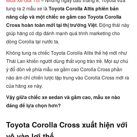
Mua Xe Giá Tốt
– Những ngày đầu tháng 8, Toyota vừa
tung ra 2 mẫu xe là
Toyota Corolla Altis phiên bản
nâng cấp và một chiếc xe gầm cao Toyota Corolla
Cross hoàn toàn mới tại thị trường Việt
. Động thái này
giúp hãng có dịp đánh mạnh quá trình marketing cho
dòng Corolla tại nước ta.
Không tung ra chiếc Toyota Corolla Altis thế hệ mới như
Thái Lan khiến người dùng thất vọng tràn trề. Mọi sự chú
ý đổ dồn về phía mẫu xe gầm cao Corolla Cross phần
nào ám chỉ chiến lược tập trung vào Corolla Cross mới ra
của hãng xe này.
Vậy giữa chiếc xe sedan và gầm cao, mẫu xe nào
đáng để lựa chọn hơn?
Toyota Corolla Cross xuất hiện với
vô vàn lợi thế