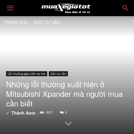
TRANG CHỦ
GÓC TƯ VẤN
Lỗi thường gặp trên xe hơi
Góc tư vấn
Những lỗi thường xuất hiện ở
Mitsubishi Xpander mà người mua
cần biết
✓
Thành Auto
-
2657
0