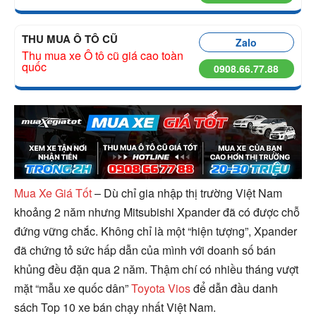
THU MUA Ô TÔ CŨ
Zalo
Thu mua xe Ô tô cũ giá cao toàn
quốc
0908.66.77.88
Mua Xe Giá Tốt
– Dù chỉ gia nhập thị trường Việt Nam
khoảng 2 năm nhưng Mitsubishi Xpander đã có được chỗ
đứng vững chắc. Không chỉ là một “hiện tượng”, Xpander
đã chứng tỏ sức hấp dẫn của mình với doanh số bán
khủng đều đặn qua 2 năm. Thậm chí có nhiều tháng vượt
mặt “mẫu xe quốc dân”
Toyota Vios
để dẫn đầu danh
sách Top 10 xe bán chạy nhất Việt Nam.