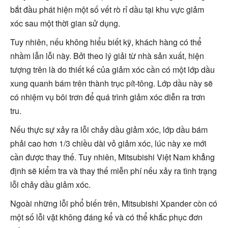
bắt đầu phát hiện một số vết rò rỉ dầu tại khu vực giảm
xóc sau một thời gian sử dụng.
Tuy nhiên, nếu không hiểu biết kỹ, khách hàng có thể
nhầm lẫn lỗi này. Bởi theo lý giải từ nhà sản xuất, hiện
tượng trên là do thiết kế của giảm xóc cần có một lớp dầu
xung quanh bám trên thành trục pít-tông. Lớp dầu này sẽ
có nhiệm vụ bôi trơn để quá trình giảm xóc diễn ra trơn
tru.
Nếu thực sự xảy ra lỗi chảy dầu giảm xóc, lớp dầu bám
phải cao hơn 1/3 chiều dài vỏ giảm xóc, lúc này xe mới
cần được thay thế. Tuy nhiên, Mitsubishi Việt Nam khẳng
định sẽ kiểm tra và thay thế miễn phí nếu xảy ra tình trạng
lỗi chảy dầu giảm xóc.
Ngoài những lỗi phổ biến trên, Mitsubishi Xpander còn có
một số lỗi vặt không đáng kể và có thể khắc phục đơn