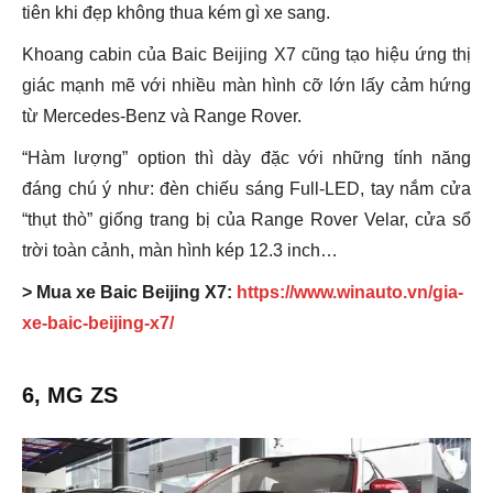
tiên khi đẹp không thua kém gì xe sang.
Khoang cabin của Baic Beijing X7 cũng tạo hiệu ứng thị
giác mạnh mẽ với nhiều màn hình cỡ lớn lấy cảm hứng
từ Mercedes-Benz và Range Rover.
“Hàm lượng” option thì dày đặc với những tính năng
đáng chú ý như: đèn chiếu sáng Full-LED, tay nắm cửa
“thụt thò” giống trang bị của Range Rover Velar, cửa sổ
trời toàn cảnh, màn hình kép 12.3 inch…
> Mua xe Baic Beijing X7:
https://www.winauto.vn/gia-
xe-baic-beijing-x7/
6, MG ZS