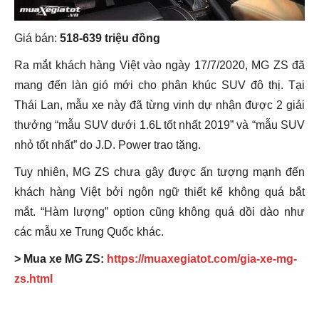
Giá bán:
518-639 triệu đồng
Ra mắt khách hàng Việt vào ngày 17/7/2020, MG ZS đã
mang đến làn gió mới cho phân khúc SUV đô thị. Tại
Thái Lan, mẫu xe này đã từng vinh dự nhận được 2 giải
thưởng “mẫu SUV dưới 1.6L tốt nhất 2019” và “mẫu SUV
nhỏ tốt nhất” do J.D. Power trao tặng.
Tuy nhiên, MG ZS chưa gây được ấn tượng mạnh đến
khách hàng Việt bởi ngôn ngữ thiết kế không quá bắt
mắt. “Hàm lượng” option cũng không quá dồi dào như
các mẫu xe Trung Quốc khác.
> Mua xe MG ZS:
https://muaxegiatot.com/gia-xe-mg-
zs.html