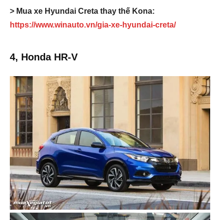
> Mua xe Hyundai Creta thay thế Kona:
https://www.winauto.vn/gia-xe-hyundai-creta/
4, Honda HR-V