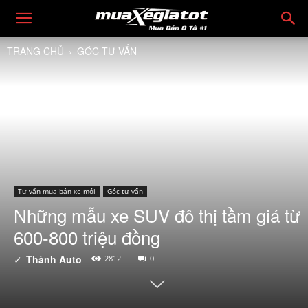
TRANG CHỦ
GÓC TƯ VẤN
Tư vấn mua bán xe mới
Góc tư vấn
Những mẫu xe SUV đô thị tầm giá từ
600-800 triệu đồng
✓
Thành Auto
-
2812
0