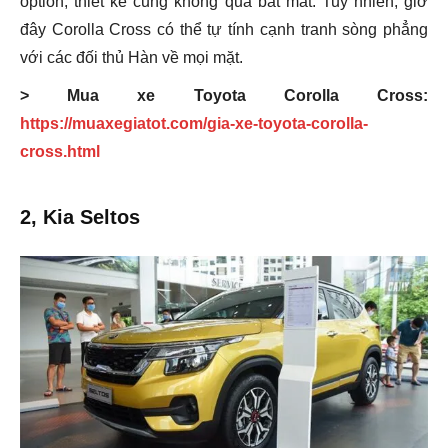
option, thiết kế cũng không quá bắt mắt. Tuy nhiên, giờ
đây Corolla Cross có thể tự tính cạnh tranh sòng phẳng
với các đối thủ Hàn về mọi mặt.
> Mua xe Toyota Corolla Cross:
https://muaxegiatot.com/gia-xe-toyota-corolla-
cross.html
2, Kia Seltos