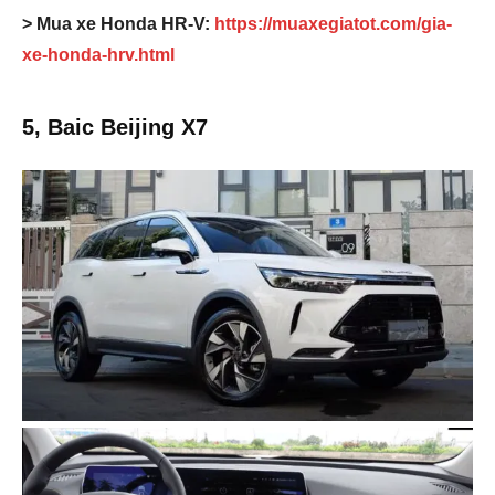
> Mua xe Honda HR-V:
https://muaxegiatot.com/gia-
xe-honda-hrv.html
5, Baic Beijing X7