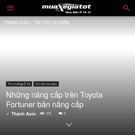
TRANG CHỦ
TIN TỨC SỰ KIỆN
Thị trường Ô tô
Tin tức sự kiện
Những nâng cấp trên Toyota
Fortuner bản nâng cấp
✓
Thành Auto
-
376
0