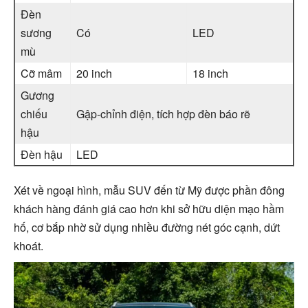
Đèn
sương
Có
LED
mù
Cỡ mâm
20 inch
18 inch
Gương
chiếu
Gập-chỉnh điện, tích hợp đèn báo rẽ
hậu
Đèn hậu
LED
Xét về ngoại hình, mẫu SUV đến từ Mỹ được phần đông
khách hàng đánh giá cao hơn khi sở hữu diện mạo hầm
hố, cơ bắp nhờ sử dụng nhiều đường nét góc cạnh, dứt
khoát.