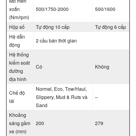
Mô men
xoắn
500/1750-2000
500/1600
(Nm/rpm)
Hộp số
Tự động 10 cấp
Tự động 6 cấp
Hệ dẫn
2 cầu bán thời gian
động
Hệ thống
kiểm soát
Có
Không
đường
địa hình
Normal, Eco, Tow/Haul,
Chế độ
Slippery, Mud & Ruts và
–
lái
Sand
Khoảng
sáng gầm
200
279
xe (mm)