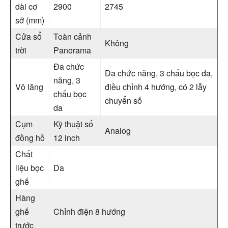
dài cơ
2900
2745
sở (mm)
Cửa sổ
Toàn cảnh
Không
trời
Panorama
Đa chức
Đa chức năng, 3 chấu bọc da,
năng, 3
Vô lăng
điều chỉnh 4 hướng, có 2 lẫy
chấu bọc
chuyển số
da
Cụm
Kỹ thuật số
Analog
đồng hồ
12 inch
Chất
liệu bọc
Da
ghế
Hàng
ghế
Chỉnh điện 8 hướng
trước