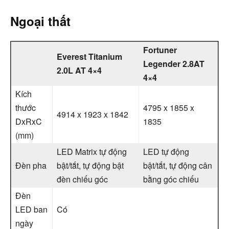
Ngoại thất
Fortuner
Everest Titanium
Legender 2.8AT
2.0L AT 4×4
4×4
Kích
thước
4795 x 1855 x
4914 x 1923 x 1842
DxRxC
1835
(mm)
LED Matrix tự động
LED tự động
Đèn pha
bật/tắt, tự động bật
bật/tắt, tự động cân
đèn chiếu góc
bằng góc chiếu
Đèn
LED ban
Có
ngày