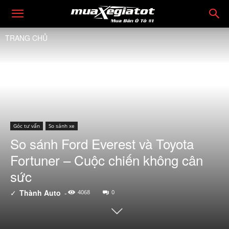
TRANG CHỦ
Góc tư vấn
So sánh xe
So sánh Ford Everest và Toyota
Fortuner – Cuộc chiến không cân
sức
✓
Thành Auto
-
4068
0