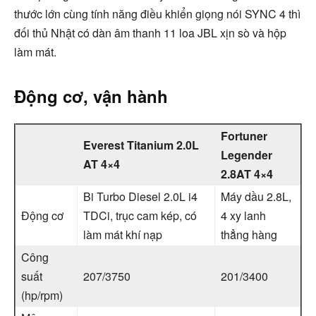
thước lớn cùng tính năng điều khiển giọng nói SYNC 4 thì
đối thủ Nhật có dàn âm thanh 11 loa JBL xịn sò và hộp
làm mát.
Động cơ, vận hành
Fortuner
Everest Titanium 2.0L
Legender
AT 4×4
2.8AT 4×4
Bi Turbo Diesel 2.0L i4
Máy dầu 2.8L,
Động cơ
TDCi, trục cam kép, có
4 xy lanh
làm mát khí nạp
thẳng hàng
Công
suất
207/3750
201/3400
(hp/rpm)