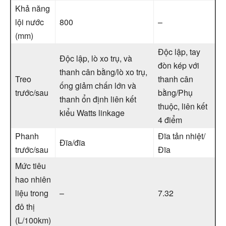
Khả năng
lội nước
800
–
(mm)
Độc lập, tay
Độc lập, lò xo trụ, và
đòn kép với
thanh cân bằng/lò xo trụ,
Treo
thanh cân
ống giảm chấn lớn và
trước/sau
bằng/Phụ
thanh ổn định liên kết
thuộc, liên kết
kiểu Watts linkage
4 điểm
Phanh
Đĩa tản nhiệt/
Đĩa/đĩa
trước/sau
Đĩa
Mức tiêu
hao nhiên
liệu trong
–
7.32
đô thị
(L/100km)