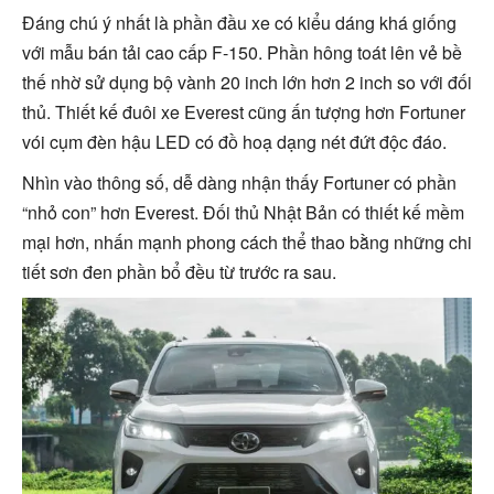
Đáng chú ý nhất là phần đầu xe có kiểu dáng khá giống
với mẫu bán tải cao cấp F-150. Phần hông toát lên vẻ bề
thế nhờ sử dụng bộ vành 20 inch lớn hơn 2 inch so với đối
thủ. Thiết kế đuôi xe Everest cũng ấn tượng hơn Fortuner
vói cụm đèn hậu LED có đồ hoạ dạng nét đứt độc đáo.
Nhìn vào thông số, dễ dàng nhận thấy Fortuner có phần
“nhỏ con” hơn Everest. Đối thủ Nhật Bản có thiết kế mềm
mại hơn, nhấn mạnh phong cách thể thao bằng những chi
tiết sơn đen phần bổ đều từ trước ra sau.