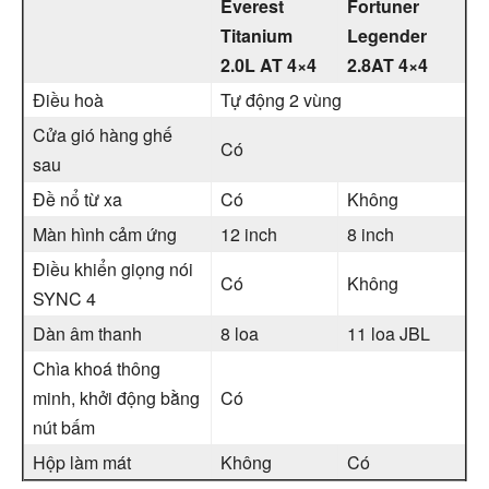
Everest
Fortuner
Titanium
Legender
2.0L AT 4×4
2.8AT 4×4
Điều hoà
Tự động 2 vùng
Cửa gió hàng ghế
Có
sau
Đề nổ từ xa
Có
Không
Màn hình cảm ứng
12 inch
8 inch
Điều khiển giọng nói
Có
Không
SYNC 4
Dàn âm thanh
8 loa
11 loa JBL
Chìa khoá thông
minh, khởi động bằng
Có
nút bấm
Hộp làm mát
Không
Có