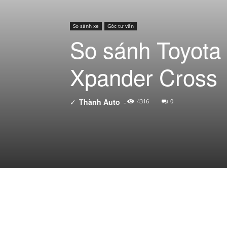
So sánh xe
Góc tư vấn
So sánh Toyota 
Xpander Cross
✓
Thành Auto
-
4316
0