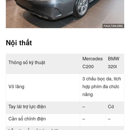
Nội thất
Mercedes
BMW
Thông số kỹ thuật
C200
320i
3 chấu bọc da, tích
Vô lăng
hợp phím đa chức
năng
Tay lái trợ lực điện
–
Có
Cần sổ chỉnh điện
–
–