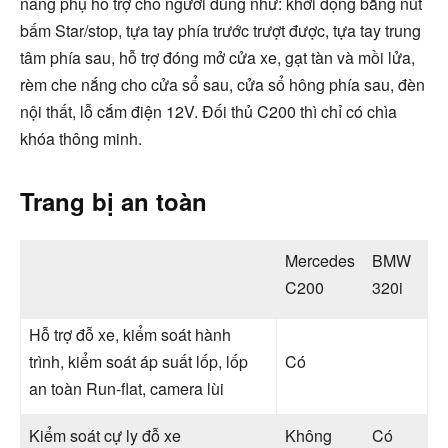
năng phụ hỗ trợ cho người dùng như:
khởi động bằng nút
bấm Star/stop, tựa tay phía trước trượt được, tựa tay trung
tâm phía sau, hỗ trợ đóng mở cửa xe, gạt tàn và mồi lửa,
rèm che nắng cho cửa sổ sau, cửa sổ hông phía sau, đèn
nội thất, lỗ cắm điện 12V. Đối thủ C200 thì chỉ có chìa
khóa thông minh.
Trang bị an toàn
Mercedes
BMW
C200
320i
Hỗ trợ đỗ xe, kiểm soát hành
trình, kiểm soát áp suất lốp, lốp
Có
an toàn Run-flat, camera lùi
Kiểm soát cự ly đỗ xe
Không
Có