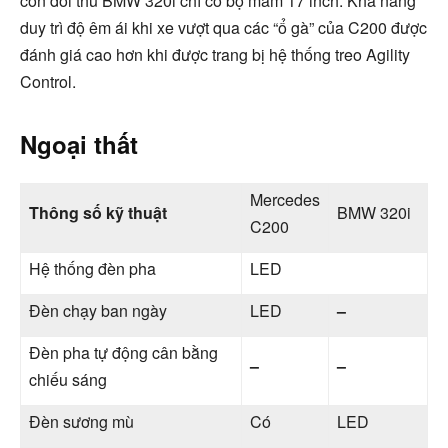
còn đối thủ BMW 320i chỉ có bộ mâm 17 inch. Khả năng
duy trì độ êm ái khi xe vượt qua các “ổ gà” của C200 được
đánh giá cao hơn khi được trang bị hệ thống treo Agility
Control.
Ngoại thất
Mercedes
Thông số kỹ thuật
BMW 320i
C200
Hệ thống đèn pha
LED
Đèn chạy ban ngày
LED
–
Đèn pha tự động cân bằng
–
–
chiếu sáng
Đèn sương mù
Có
LED