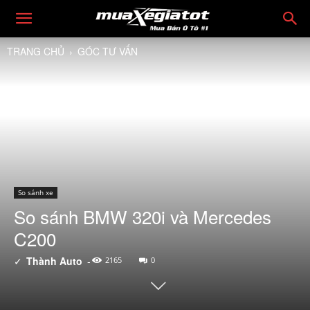
TRANG CHỦ
GÓC TƯ VẤN
So sánh xe
So sánh BMW 320i và Mercedes
C200
✓
Thành Auto
-
2165
0