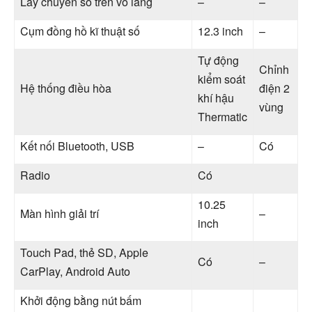
Lẫy chuyển số trên vô lăng
–
–
Cụm đồng hồ kĩ thuật số
12.3 inch
–
Tự động
Chỉnh
kiểm soát
Hệ thống điều hòa
điện 2
khí hậu
vùng
Thermatic
Kết nối Bluetooth, USB
–
Có
Radio
Có
10.25
Màn hình giải trí
–
inch
Touch Pad, thẻ SD, Apple
Có
–
CarPlay, Android Auto
Khởi động bằng nút bấm