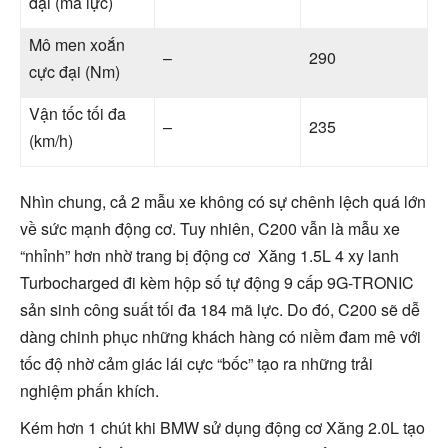
đại (mã lực)
Mô men xoắn
–
290
cực đại (Nm)
Vận tốc tối đa
–
235
(km/h)
Nhìn chung, cả 2 mẫu xe không có sự chênh lệch quá lớn
về sức mạnh động cơ. Tuy nhiên, C200 vẫn là mẫu xe
“nhỉnh” hơn nhờ trang bị động cơ Xăng 1.5L 4 xy lanh
Turbocharged đi kèm hộp số tự động 9 cấp 9G-TRONIC
sản sinh công suất tối đa 184 mã lực. Do đó, C200 sẽ dễ
dàng chinh phục những khách hàng có niềm đam mê với
tốc độ nhờ cảm giác lái cực “bốc” tạo ra những trải
nghiệm phấn khích.
Kém hơn 1 chút khi BMW sử dụng động cơ Xăng 2.0L tạo