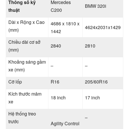
Thông số kỹ
Mercedes
BMW 320i
thuật
C200
Dài x Rộng x Cao
4686 x 1810 x
4624x2031x1429
(mm)
1442
Chiều dài cơ sở
2840
2810
(mm)
Khoảng sáng gầm
–
–
xe (mm)
Cỡ lốp
R16
205/60R16
Kích thước mâm
18 inch
17 inch
xe
Hệ thống treo
–
trước
Agility Control