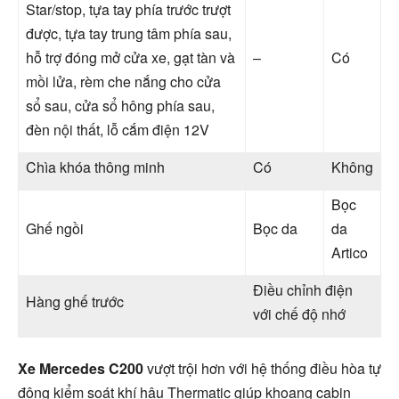
Star/stop, tựa tay phía trước trượt
được, tựa tay trung tâm phía sau,
hỗ trợ đóng mở cửa xe, gạt tàn và
–
Có
mồi lửa, rèm che nắng cho cửa
sổ sau, cửa sổ hông phía sau,
đèn nội thất, lỗ cắm điện 12V
Chìa khóa thông minh
Có
Không
Bọc
Ghế ngồi
Bọc da
da
Artico
Điều chỉnh điện
Hàng ghế trước
với chế độ nhớ
Xe Mercedes C200
vượt trội hơn với hệ thống điều hòa tự
động kiểm soát khí hậu Thermatic giúp khoang cabin