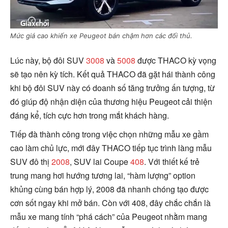
Mức giá cao khiến xe Peugeot bán chậm hơn các đối thủ.
Lúc này, bộ đôi SUV
3008
và
5008
được THACO kỳ vọng
sẽ tạo nên kỳ tích. Kết quả THACO đã gặt hái thành công
khi bộ đôi SUV này có doanh số tăng trưởng ấn tượng, từ
đó giúp độ nhận diện của thương hiệu Peugeot cải thiện
đáng kể, tích cực hơn trong mắt khách hàng.
Tiếp đà thành công trong việc chọn những mẫu xe gầm
cao làm chủ lực, mới đây THACO tiếp tục trình làng mẫu
SUV đô thị
2008
, SUV lai Coupe
408
. Với thiết kế trẻ
trung mang hơi hướng tương lai, “hàm lượng” option
khủng cùng bán hợp lý, 2008 đã nhanh chóng tạo được
cơn sốt ngay khi mở bán. Còn với 408, đây chắc chắn là
mẫu xe mang tính “phá cách” của Peugeot nhằm mang