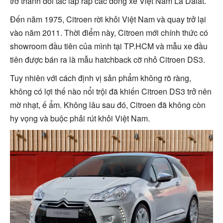
trở thành đối tác lắp ráp các dòng xe Việt Nam La Dalat.
Đến năm 1975, Citroen rời khỏi Việt Nam và quay trở lại
vào năm 2011. Thời điểm này, Citroen mới chính thức có
showroom đầu tiên của mình tại TP.HCM và mẫu xe đầu
tiên được bán ra là mẫu hatchback cỡ nhỏ Citroen DS3.
Tuy nhiên với cách định vị sản phẩm không rõ ràng,
không có lợi thế nào nổi trội đã khiến Citroen DS3 trở nên
mờ nhạt, ế ẩm. Không lâu sau đó, Citroen đã không còn
hy vọng và buộc phải rút khỏi Việt Nam.