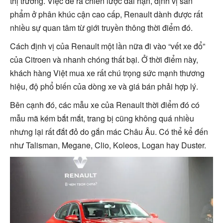
thị trường. Việc đề ra chiến lược dài hạn, định vị sản
phẩm ở phân khúc cận cao cấp, Renault dành được rất
nhiều sự quan tâm từ giới truyền thông thời điểm đó.
Cách định vị của Renault một lần nữa đi vào “vết xe đổ”
của Citroen và nhanh chóng thất bại. Ở thời điểm này,
khách hàng Việt mua xe rất chú trọng sức mạnh thương
hiệu, độ phổ biến của dòng xe và giá bán phải hợp lý.
Bên cạnh đó, các mẫu xe của Renault thời điểm đó có
mẫu mã kém bắt mắt, trang bị cũng không quá nhiều
nhưng lại rất đắt đỏ do gắn mác Châu Âu. Có thể kể đến
như Talisman, Megane, Clio, Koleos, Logan hay Duster.