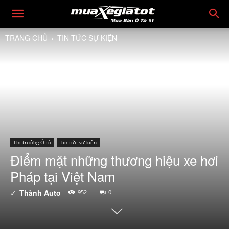
TRANG CHỦ
TIN TỨC SỰ KIỆN
Thị trường Ô tô
Tin tức sự kiện
Điểm mặt những thương hiệu xe hơi
Pháp tại Việt Nam
✓
Thành Auto
-
952
0