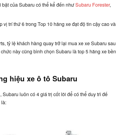
ổi bật của Subaru có thể kể đến như
Subaru Forester
,
 vị trí thứ 6 trong Top 10 hãng xe đạt độ tin cậy cao và
s, tỷ lệ khách hàng quay trở lại mua xe xe Subaru sau
tổ chức này cũng bình chọn Subaru là top 5 hãng xe bền
ơng hiệu xe ô tô Subaru
 Subaru luôn có 4 giá trị cốt lõi để có thể duy trì đế
là: