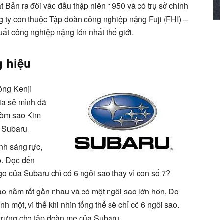
t Bản ra đời vào đầu thập niên 1950 và có trụ sở chính
g ty con thuộc Tập đoàn công nghiệp nặng Fuji (FHI) –
ất công nghiệp nặng lớn nhất thế giới.
g hiệu
ông Kenji
hia sẻ mình đã
hòm sao Kim
à Subaru.
nh sáng rực,
o. Đọc đến
go của Subaru chỉ có 6 ngôi sao thay vì con số 7?
 sao nằm rất gần nhau và có một ngôi sao lớn hơn. Do
nh một, vì thế khi nhìn tổng thể sẽ chỉ có 6 ngôi sao.
trưng cho tập đoàn mẹ của Subaru.