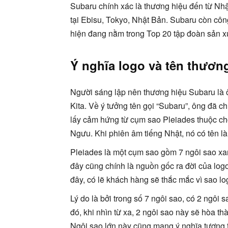
Subaru chính xác là thương hiệu đến từ Nhậ
tại Ebisu, Tokyo, Nhật Bản. Subaru còn côn
hiện đang nằm trong Top 20 tập đoàn sản xu
Ý nghĩa logo và tên thươn
Người sáng lập nên thương hiệu Subaru là 
Kita. Về ý tưởng tên gọi “Subaru”, ông đã c
lấy cảm hứng từ cụm sao Pleiades thuộc c
Ngưu. Khi phiên âm tiếng Nhật, nó có tên l
Pleiades là một cụm sao gồm 7 ngôi sao xa
đây cũng chính là nguồn gốc ra đời của log
đây, có lẽ khách hàng sẽ thắc mắc vì sao lo
Lý do là bởi trong số 7 ngôi sao, có 2 ngôi
đó, khi nhìn từ xa, 2 ngôi sao này sẽ hòa thà
Ngôi sao lớn này cũng mang ý nghĩa tượng 